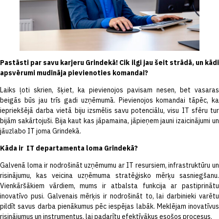
Pastāsti par savu karjeru Grindekā! Cik ilgi jau šeit strādā, un kādi
apsvērumi mudināja pievienoties komandai?
Laiks ļoti skrien, šķiet, ka pievienojos pavisam nesen, bet vasaras
beigās būs jau trīs gadi uzņēmumā. Pievienojos komandai tāpēc, ka
iepriekšējā darba vietā biju izsmēlis savu potenciālu, visu IT sfēru tur
bijām sakārtojuši. Bija kaut kas jāpamaina, jāpieņem jauni izaicinājumi un
jāuzlabo IT joma Grindekā.
Kāda ir IT departamenta loma Grindekā?
Galvenā loma ir nodrošināt uzņēmumu ar IT resursiem, infrastruktūru un
risinājumu, kas veicina uzņēmuma stratēģisko mērķu sasniegšanu.
Vienkāršākiem vārdiem, mums ir atbalsta funkcija ar pastiprinātu
inovatīvo pusi. Galvenais mērķis ir nodrošināt to, lai darbinieki varētu
pildīt savus darba pienākumus pēc iespējas labāk. Meklējam inovatīvus
risinājumus un instrumentus, lai padarītu efektīvākus esošos procesus.