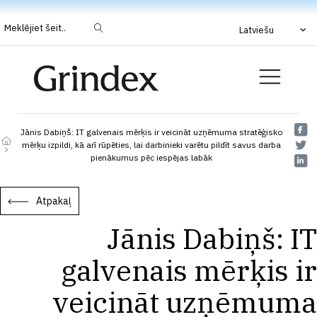
Meklējiet šeit..
Latviešu
Jānis Dabiņš: IT galvenais mērķis ir veicināt uzņēmuma stratēģisko
mērķu izpildi, kā arī rūpēties, lai darbinieki varētu pildīt savus darba
pienākumus pēc iespējas labāk
Atpakaļ
Jānis Dabiņš: IT
galvenais mērķis ir
veicināt uzņēmuma