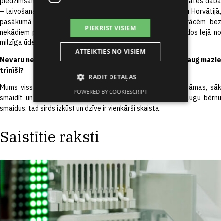
piedzimšanas. Iepriekš spēlēju pludmales volejbolu un aktivitātes dabā
– laivošana, snovbords, makšķerēšana. Pagājušajā gadā biju Horvātijā,
pasākumā kur uzvelc hidru un jāpārvietojas pa upi, pa krācēm bez
PIEKRIST VISIEM
nekādiem palīglīdzekļiem, noslēgumā horizontāli pa virvi laidos lejā no
milzīga ūdenskrituma.
ATTEIKTIES NO VISIEM
Nevaru nepavaicāt, kā klājas tavai kuplajai ģimenei? Kā aug mazie
trīnīši?
RĀDĪT DETAĻAS
Mums viss ir lieliski, bērni aug un tās sajūtas ir neaprakstāmas, sāk
POWERED BY COOKIESCRIPT
smaidīt un atpazīt. Var kādreiz padusmoties, bet, kad ieraugu bērnu
smaidus, tad sirds izkūst un dzīve ir vienkārši skaista.
Saistītie raksti