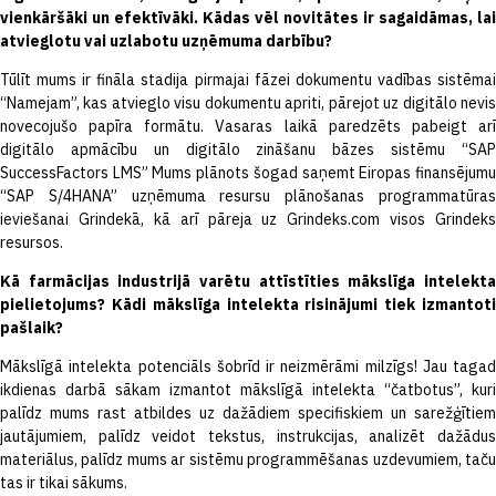
vienkāršāki un efektīvāki. Kādas vēl novitātes ir sagaidāmas, lai
atvieglotu vai uzlabotu uzņēmuma darbību?
Tūlīt mums ir fināla stadija pirmajai fāzei dokumentu vadības sistēmai
“Namejam”, kas atvieglo visu dokumentu apriti, pārejot uz digitālo nevis
novecojušo papīra formātu. Vasaras laikā paredzēts pabeigt arī
digitālo apmācību un digitālo zināšanu bāzes sistēmu “SAP
SuccessFactors LMS” Mums plānots šogad saņemt Eiropas finansējumu
“SAP S/4HANA” uzņēmuma resursu plānošanas programmatūras
ieviešanai Grindekā, kā arī pāreja uz Grindeks.com visos Grindeks
resursos.
Kā farmācijas industrijā varētu attīstīties mākslīga intelekta
pielietojums? Kādi mākslīga intelekta risinājumi tiek izmantoti
pašlaik?
Mākslīgā intelekta potenciāls šobrīd ir neizmērāmi milzīgs! Jau tagad
ikdienas darbā sākam izmantot mākslīgā intelekta “čatbotus”, kuri
palīdz mums rast atbildes uz dažādiem specifiskiem un sarežģītiem
jautājumiem, palīdz veidot tekstus, instrukcijas, analizēt dažādus
materiālus, palīdz mums ar sistēmu programmēšanas uzdevumiem, taču
tas ir tikai sākums.