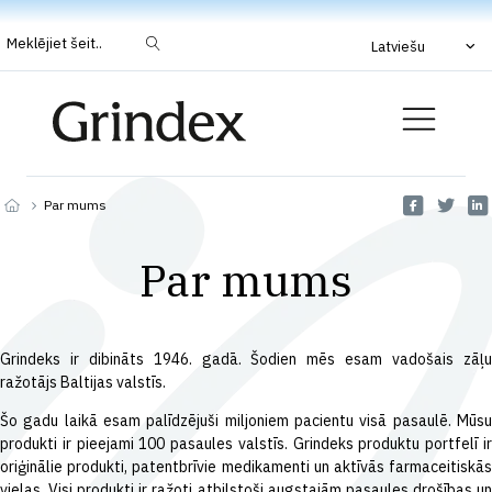
Meklējiet šeit..
Latviešu
Par mums
Par mums
Grindeks ir dibināts 1946. gadā. Šodien mēs esam vadošais zāļu
ražotājs Baltijas valstīs.
Šo gadu laikā esam palīdzējuši miljoniem pacientu visā pasaulē. Mūsu
produkti ir pieejami 100 pasaules valstīs. Grindeks produktu portfelī ir
oriģinālie produkti, patentbrīvie medikamenti un aktīvās farmaceitiskās
vielas. Visi produkti ir ražoti atbilstoši augstajām pasaules drošības un