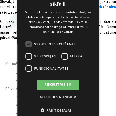
Slovākijā, ir farmaceitisko produktu ražotājs un darbojas injekciju un
sīkfaili
tablešu ražošanas jomā. Igaunijas
AS Tallinas farmaceitiskā rūpnīc
LATVIAN
Šajā tīmekļa vietnē tiek izmantoti sīkfaili, lai
ražo ziedes.
uzlabotu lietotāju pieredzi. Izmantojot mūsu
RUSSIAN
Grindeks Kalceks ir mūsu jaunākie meitasuzņēmumi, kas ir dibināti
tīmekļa vietni, jūs piekrītat visu sīkfailu
SPANISH
izmantošanai saskaņā ar mūsu sīkfailu
Lietuvā, Igaunijā, ASV, Kanādā, Šveicē un Polijā. SIA Namu
politiku.
Lasīt vairāk
apsaimniekošanas projekti ir atbildīgi par Grindeks nekustamo īpašumu
pārvaldīšanu.
STRIKTI NEPIECIEŠAMIE
VEIKTSPĒJAS
MĒRĶA
Kas mēs esam?
FUNKCIONALITĀTES
Logo un simbols
Foto
PIEKRIST VISIEM
Pārvalde un vadība
Padome
ATTEIKTIES NO VISIEM
Valde
RĀDĪT DETAĻAS
Akcionāri