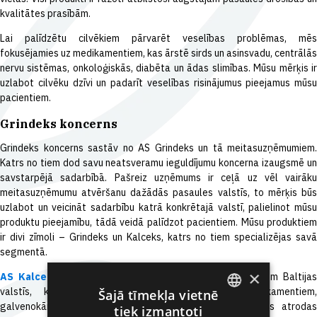
kvalitātes prasībām.
Lai palīdzētu cilvēkiem pārvarēt veselības problēmas, mēs
fokusējamies uz medikamentiem, kas ārstē sirds un asinsvadu, centrālās
nervu sistēmas, onkoloģiskās, diabēta un ādas slimības. Mūsu mērķis ir
uzlabot cilvēku dzīvi un padarīt veselības risinājumus pieejamus mūsu
pacientiem.
Grindeks koncerns
Grindeks koncerns sastāv no AS Grindeks un tā meitasuzņēmumiem.
Katrs no tiem dod savu neatsveramu ieguldījumu koncerna izaugsmē un
savstarpējā sadarbībā. Pašreiz uzņēmums ir ceļā uz vēl vairāku
meitasuzņēmumu atvēršanu dažādās pasaules valstīs, to mērķis būs
uzlabot un veicināt sadarbību katrā konkrētajā valstī, palielinot mūsu
produktu pieejamību, tādā veidā palīdzot pacientiem. Mūsu produktiem
ir divi zīmoli – Grindeks un Kalceks, katrs no tiem specializējas savā
segmentā.
×
AS Kalceks
ir viens no vecākajiem farmācijas uzņēmumiem Baltijas
valstīs, kas specializējas uz patentbrīvajiem medikamentiem,
Šajā tīmekļa vietnē
galvenokārt slimnīcu segmentā.
HBM Pharma Ltd
., kas atroda
tiek izmantoti
ENGLISH