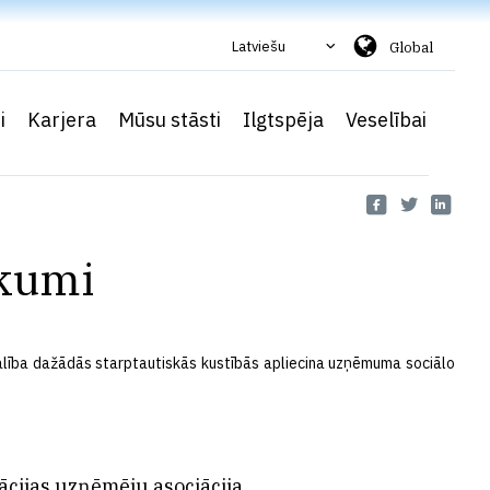
Latviešu
Global
i
Karjera
Mūsu stāsti
Ilgtspēja
Veselībai
rkumi
 dalība dažādās starptautiskās kustībās apliecina uzņēmuma sociālo
ācijas uzņēmēju asociācija