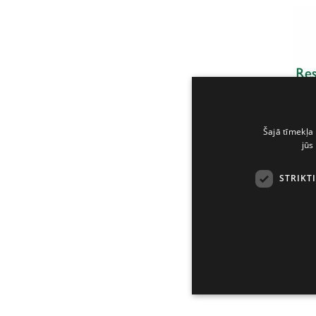
Šajā tīmekļa 
jūs
STRIKT