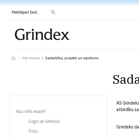
Meklējiet šeit..
Par mums
›
Sadarbība, projekti un iepirkumi
Sada
AS Grindeks
atbildību sa
Kas mēs esam?
Logo un simbols
Grindeks da
Foto