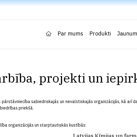
Par mums
Produkti
Jaunum
rbība, projekti un iepi
 pārstāvniecība sabiedriskajās un nevalstiskajās organizācijās, kā arī
biedrības priekšā.
lība organizācijās un starptautiskās kustībās:
Latvijas Ķīmijas un farm