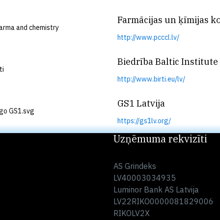
Farmācijas un ķīmijas 
http://www.pcccl.lv/
Biedrība Baltic Institut
http://www.birti.eu/lv/
GS1 Latvija
https://gs1lv.org/
Uzņēmuma rekvizīti
AS Grindeks
LV40003034935
Luminor Bank AS Latvija
LV22RIKO0000081829006
RIKOLV2X