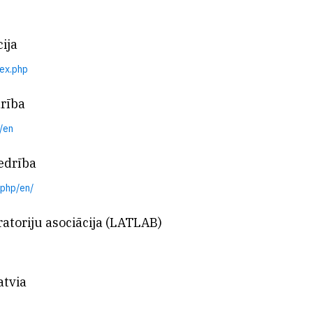
ija
dex.php
drība
/en
edrība
.php/en/
ratoriju asociācija (LATLAB)
atvia