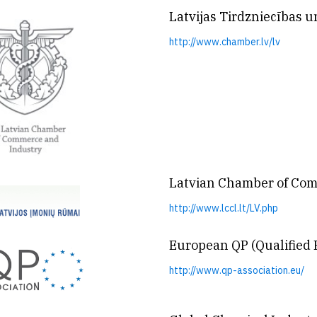
Latvijas Tirdzniecības 
http://www.chamber.lv/lv
Latvian Chamber of Com
http://www.lccl.lt/LV.php
European QP (Qualified 
http://www.qp-association.eu/