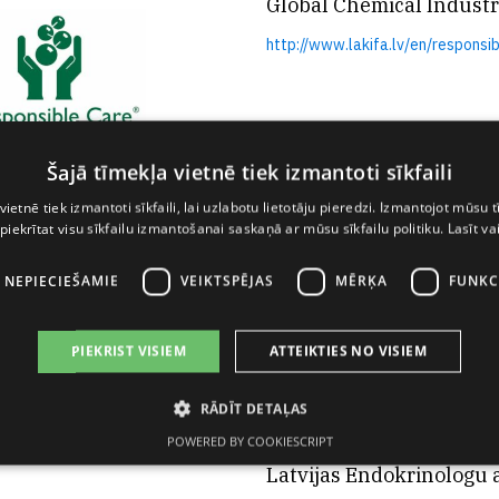
Global Chemical Indust
http://www.lakifa.lv/en/responsi
Šajā tīmekļa vietnē tiek izmantoti sīkfaili
Active Pharmaceutical 
vietnē tiek izmantoti sīkfaili, lai uzlabotu lietotāju pieredzi. Izmantojot mūsu t
 piekrītat visu sīkfailu izmantošanai saskaņā ar mūsu sīkfailu politiku.
Lasīt va
http://www.apic.cefic.org/
I NEPIECIEŠAMIE
VEIKTSPĒJAS
MĒRĶA
FUNKC
European Chemical Indu
http://www.cefic.org/
PIEKRIST VISIEM
ATTEIKTIES NO VISIEM
International Society f
RĀDĪT DETAĻAS
http://www.ispe.org/
POWERED BY COOKIESCRIPT
Latvijas Endokrinologu a