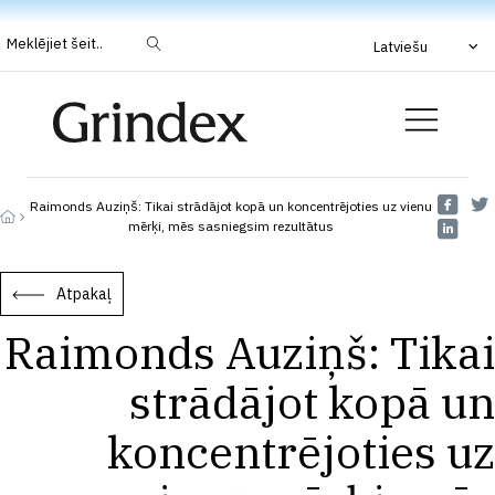
Meklējiet šeit..
Latviešu
Raimonds Auziņš: Tikai strādājot kopā un koncentrējoties uz vienu
mērķi, mēs sasniegsim rezultātus
Atpakaļ
Raimonds Auziņš: Tikai
strādājot kopā un
koncentrējoties uz