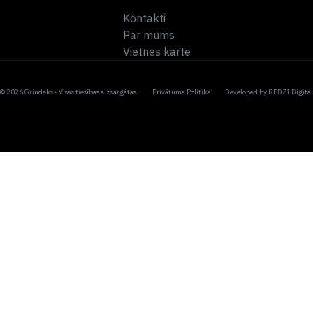
Kontakti
Par mums
Vietnes karte
© 2026 Grindeks - Visas tiesības aizsargātas
Privātuma Politika
Developed by
REDZI Digital