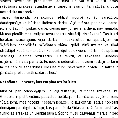
Visiem ražotajiem produktiem jāatbilst ES vai citu valstu labas
ražošanas prakses standartiem, tāpēc ir svarīgi, lai ražošana būtu
metodiska un precīza.
Tāpēc Raimonda pienākumos ietilpst nodrošināt šo sarežģīto,
daudzpusīgo un būtisko ikdienas darbu. Viņš stāsta par savu darba
ikdienu šādi: “Tipiskas darba dienas nav, jo neviena diena nav vienāda.
Manos pienākumos ietilpst nestandarta situāciju risināšana.” Tas ir arī
lielākais izaicinājums viņa darbā – neskatoties uz apstākļiem un
šķēršļiem, nodrošināt ražošanas plāna izpildi. Viņš uzsver, ka tikai
strādājot kopā komandā un koncentrējoties uz vienu mērķi, mēs spēsim
sasniegt vēlamos rezultātus. “Es teiktu, ka ražošana Grindeks
uzņēmumā ir visa pamatā. Es nevaru iedomāties nevienu nodaļu, ar kuru
mums nebūtu sadarbības. Mēs ne mirkli nevaram būt vieni, un mums ir
jāmācās profesionāli sadarboties.”
Ražošana – nozare, kas turpina attīstīties
Runājot par tehnoloģijām un digitalizāciju, Raimonds uzskata, ka
Grindeks ir pielīdzināms pasaules lielākajiem farmācijas uzņēmumiem.
“Šajā jomā mēs noteikti neesam iesācēji, jo jau četrus gadus nopietni
domājam par digitalizāciju, kas padarīs dažādas ar ražošanu saistītas
funkcijas ērtākas un vienkāršākas. Šobrīd mūsu galvenais mērķis ir pēc