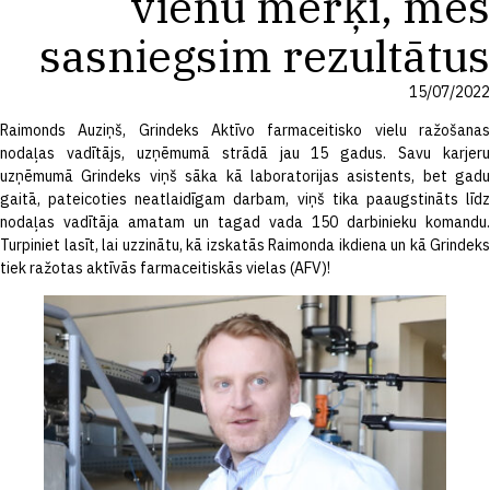
vienu mērķi, mēs
sasniegsim rezultātus
15/07/2022
Raimonds Auziņš, Grindeks Aktīvo farmaceitisko vielu ražošanas
nodaļas vadītājs, uzņēmumā strādā jau 15 gadus. Savu karjeru
uzņēmumā Grindeks viņš sāka kā laboratorijas asistents, bet gadu
gaitā, pateicoties neatlaidīgam darbam, viņš tika paaugstināts līdz
nodaļas vadītāja amatam un tagad vada 150 darbinieku komandu.
Turpiniet lasīt, lai uzzinātu, kā izskatās Raimonda ikdiena un kā Grindeks
tiek ražotas aktīvās farmaceitiskās vielas (AFV)!