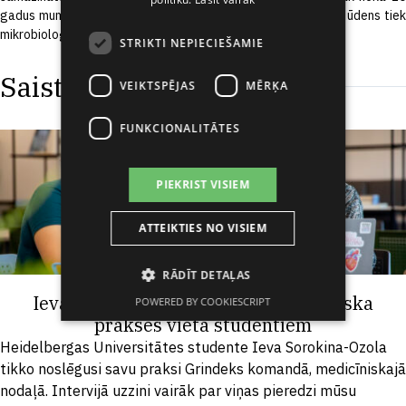
gadus mums Grindeks ir notekūdeņu attīrīšanas iekārta, kurā ūdens tiek
mikrobioloģiski attīrīts no piesārņojuma.”
STRIKTI NEPIECIEŠAMIE
Saistītie raksti
VEIKTSPĒJAS
MĒRĶA
FUNKCIONALITĀTES
PIEKRIST VISIEM
ATTEIKTIES NO VISIEM
RĀDĪT DETAĻAS
Ieva Sorokina-Ozola: Grindeks ir lieliska
POWERED BY COOKIESCRIPT
prakses vieta studentiem
Heidelbergas Universitātes studente Ieva Sorokina-Ozola
tikko noslēgusi savu praksi Grindeks komandā, medicīniskajā
nodaļā. Intervijā uzzini vairāk par viņas pieredzi mūsu