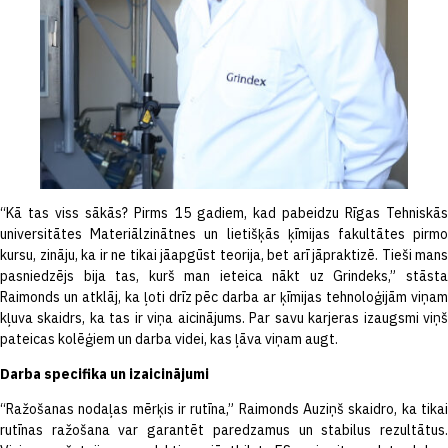
“Kā tas viss sākās? Pirms 15 gadiem, kad pabeidzu Rīgas Tehniskās
universitātes Materiālzinātnes un lietišķās ķīmijas fakultātes pirmo
kursu, zināju, ka ir ne tikai jāapgūst teorija, bet arī jāpraktizē. Tieši mans
pasniedzējs bija tas, kurš man ieteica nākt uz Grindeks,” stāsta
Raimonds un atklāj, ka ļoti drīz pēc darba ar ķīmijas tehnoloģijām viņam
kļuva skaidrs, ka tas ir viņa aicinājums. Par savu karjeras izaugsmi viņš
pateicas kolēģiem un darba videi, kas ļāva viņam augt.
Darba specifika un izaicinājumi
“Ražošanas nodaļas mērķis ir rutīna,” Raimonds Auziņš skaidro, ka tikai
rutīnas ražošana var garantēt paredzamus un stabilus rezultātus.