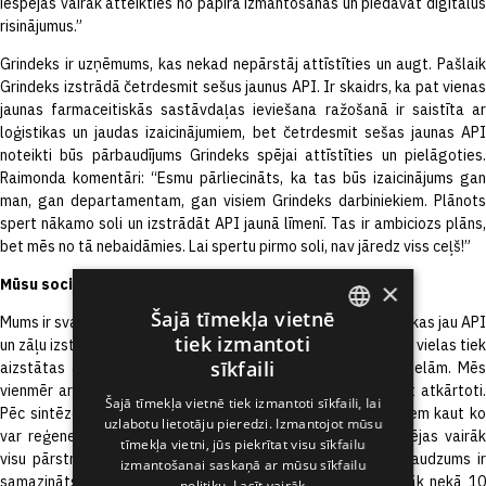
iespējas vairāk atteikties no papīra izmantošanas un piedāvāt digitālus
risinājumus.”
Grindeks ir uzņēmums, kas nekad nepārstāj attīstīties un augt. Pašlaik
Grindeks izstrādā četrdesmit sešus jaunus API. Ir skaidrs, ka pat vienas
jaunas farmaceitiskās sastāvdaļas ieviešana ražošanā ir saistīta ar
loģistikas un jaudas izaicinājumiem, bet četrdesmit sešas jaunas API
noteikti būs pārbaudījums Grindeks spējai attīstīties un pielāgoties.
Raimonda komentāri: “Esmu pārliecināts, ka tas būs izaicinājums gan
man, gan departamentam, gan visiem Grindeks darbiniekiem. Plānots
spert nākamo soli un izstrādāt API jaunā līmenī. Tas ir ambiciozs plāns,
bet mēs no tā nebaidāmies. Lai spertu pirmo soli, nav jāredz viss ceļš!”
Mūsu sociālā atbildība – vides aizsardzība
×
Šajā tīmekļa vietnē
Mums ir svarīgi būt ilgtspējīgiem, un videi draudzīga pieeja sākas jau API
tiek izmantoti
un zāļu izstrādes sākumā. Bīstamas un videi kaitīgas ķīmiskās vielas tiek
ENGLISH
sīkfaili
aizstātas ar “zaļām” vai videi draudzīgākām ķīmiskajām vielām. Mēs
vienmēr arī pārbaudām, vai šīs ķīmiskās vielas var izmantot atkārtoti.
LATVIAN
Šajā tīmekļa vietnē tiek izmantoti sīkfaili, lai
Pēc sintēzes paliek daudz atkritumu, un no visiem atkritumiem kaut ko
uzlabotu lietotāju pieredzi. Izmantojot mūsu
RUSSIAN
var reģenerēt pārstrādes ciklos. “Mēs cenšamies pēc iespējas vairāk
tīmekļa vietni, jūs piekrītat visu sīkfailu
visu pārstrādāt un izmantot atkārtoti, un, kad atkritumu daudzums ir
SPANISH
izmantošanai saskaņā ar mūsu sīkfailu
samazināts līdz minimumam, tie ir pareizi jāizmet. Jau vairāk nekā 10
politiku.
Lasīt vairāk