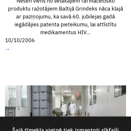
Nesen viens no lielākajiem farmaceitisko
produktu ražotājiem Baltijā Grindeks nāca klajā
ar paziņojumu, ka savā 60. jubilejas gadā
iegādājies patenta pieteikumu, lai attīstītu
medikamentus HIV...
10/10/2006
→
Šajā tīmekļa vietnē tiek izmantoti sīkfaili