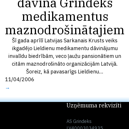
dāvina Grindeks
medikamentus
maznodrošinātajiem
Šī gada aprīlī Latvijas Sarkanais Krusts veiks
ikgadējo Lieldienu medikamentu dāvinājumu
invalīdu biedrībām, veco ļaužu pansionātiem un
citām maznodrošināto organizācijām Latvijā.
Šoreiz, kā pavasarīgs Lieldienu...
11/04/2006
→
Uzņēmuma rekvizīti
AS Grindeks
LV40003034935