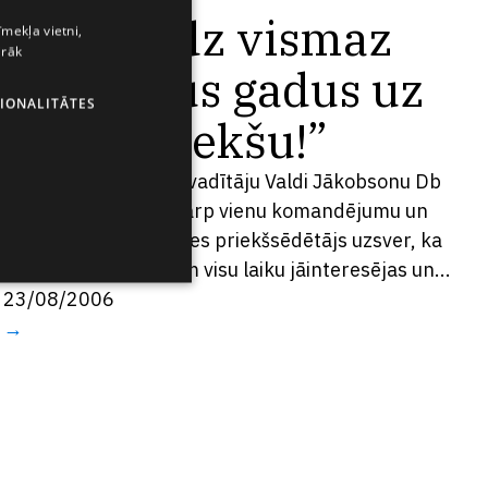
“Jāredz vismaz
īmekļa vietni,
ENGLISH
irāk
LATVIAN
vairākus gadus uz
IONALITĀTES
RUSSIAN
priekšu!”
SPANISH
Grindeks ilggadējo vadītāju Valdi Jākobsonu Db
izdodas noķert starp vienu komandējumu un
nākamo – pats valdes priekšsēdētājs uzsver, ka
kompāniju vadītājiem visu laiku jāinteresējas un...
23/08/2006
→