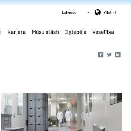
Latviešu
Global
i
Karjera
Mūsu stāsti
Ilgtspēja
Veselībai