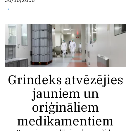
30/10/2006
→
Grindeks atvēzējies
jauniem un
oriģināliem
medikamentiem