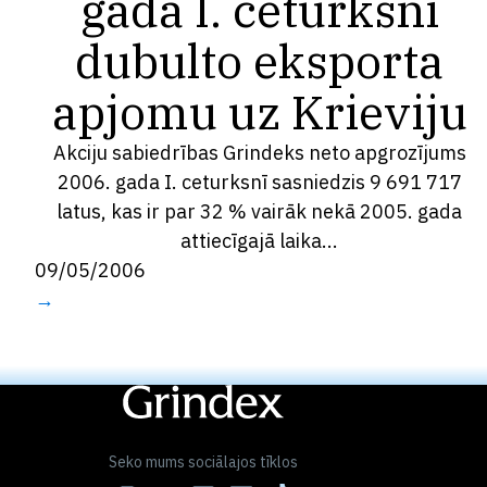
gada I. ceturksnī
dubulto eksporta
apjomu uz Krieviju
Akciju sabiedrības Grindeks neto apgrozījums
2006. gada I. ceturksnī sasniedzis 9 691 717
latus, kas ir par 32 % vairāk nekā 2005. gada
attiecīgajā laika...
09/05/2006
→
« Previous
1
…
25
26
27
28
29
Next »
Seko mums sociālajos tīklos