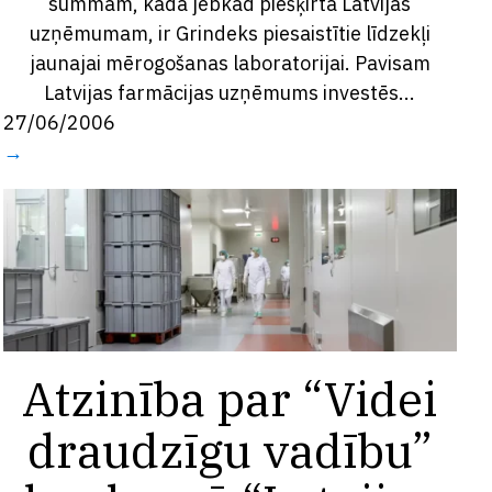
summām, kāda jebkad piešķirta Latvijas
uzņēmumam, ir Grindeks piesaistītie līdzekļi
jaunajai mērogošanas laboratorijai. Pavisam
Latvijas farmācijas uzņēmums investēs...
27/06/2006
→
Atzinība par “Videi
draudzīgu vadību”