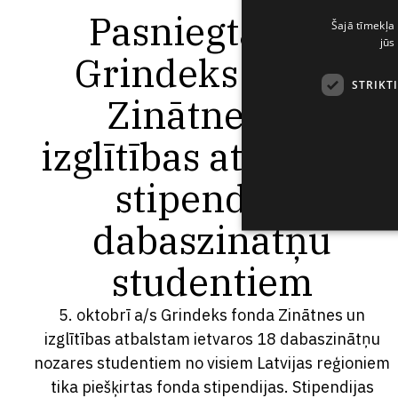
Pasniegtas AS
Šajā tīmekļa 
jūs
Grindeks fonda
STRIKT
Zinātnes un
izglītības atbalstam
stipendijas
dabaszinātņu
studentiem
5. oktobrī a/s Grindeks fonda Zinātnes un
izglītības atbalstam ietvaros 18 dabaszinātņu
nozares studentiem no visiem Latvijas reģioniem
tika piešķirtas fonda stipendijas. Stipendijas