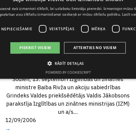
Izglītības un
vietnē tiek izmantoti sīkfaili, lai uzlabotu lietotāju pieredzi. Izmantojot mūsu t
 piekrītat visu sīkfailu izmantošanai saskaņā ar mūsu sīkfailu politiku.
Lasīt va
zinātnes ministrija
I NEPIECIEŠAMIE
VEIKTSPĒJAS
MĒRĶA
FUNKC
un a/s Grindeks
paraksta sadarbības
PIEKRIST VISIEM
ATTEIKTIES NO VISIEM
līgumu
RĀDĪT DETAĻAS
POWERED BY COOKIESCRIPT
Šodien, 13. septembrī Izglītības un zinātnes
ministre Baiba Rivža un akciju sabiedrības
Grindeks Valdes priekšsēdētājs Valdis Jākobsons
parakstīja Izglītības un zinātnes ministrijas (IZM)
un a/s...
12/09/2006
→