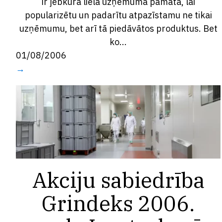
ir jebkura liela uzņēmuma pamatā, lai
popularizētu un padarītu atpazīstamu ne tikai
uzņēmumu, bet arī tā piedāvātos produktus. Bet
ko...
01/08/2006
→
Akciju sabiedrība
Grindeks 2006.