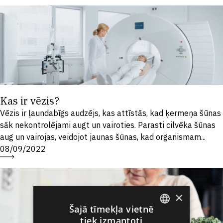
Kas ir vēzis?
Vēzis ir ļaundabīgs audzējs, kas attīstās, kad ķermeņa šūnas
sāk nekontrolējami augt un vairoties. Parasti cilvēka šūnas
aug un vairojas, veidojot jaunas šūnas, kad organismam...
08/09/2022
×
Šajā tīmekļa vietnē
tiek izmantoti