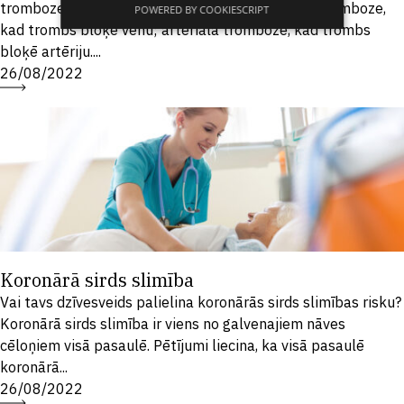
tromboze. Iedala divu veidu trombozes: venozā tromboze,
POWERED BY COOKIESCRIPT
kad trombs bloķē vēnu; arteriālā tromboze, kad trombs
bloķē artēriju....
26/08/2022
Koronārā sirds slimība
Vai tavs dzīvesveids palielina koronārās sirds slimības risku?
Koronārā sirds slimība ir viens no galvenajiem nāves
cēloņiem visā pasaulē. Pētījumi liecina, ka visā pasaulē
koronārā...
26/08/2022