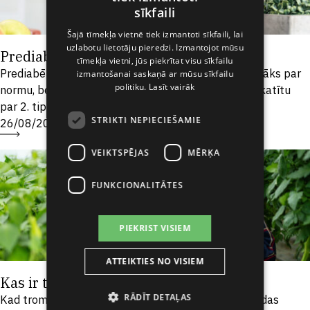
ENGLISH
sīkfaili
LATVIAN
Šajā tīmekļa vietnē tiek izmantoti sīkfaili, lai
uzlabotu lietotāju pieredzi. Izmantojot mūsu
RUSSIAN
Prediabēts. Vai tu esi pakļauts riskam?
tīmekļa vietni, jūs piekrītat visu sīkfailu
Prediabēts nozīmē, ka cukura līmenis asinīs ir augstāks par
SPANISH
izmantošanai saskaņā ar mūsu sīkfailu
politiku.
Lasīt vairāk
normu, bet tas vēl nav pietiekami augsts, lai to uzskatītu
par 2. tipa diabētu. Prediabēts palielina...
STRIKTI NEPIECIEŠAMIE
26/08/2022
VEIKTSPĒJAS
MĒRĶA
FUNKCIONALITĀTES
PIEKRIST VISIEM
ATTEIKTIES NO VISIEM
Kas ir tromboze un tās riski?
RĀDĪT DETAĻAS
Kad trombi jeb asins recekļi nobloķē asinsvadus, rodas