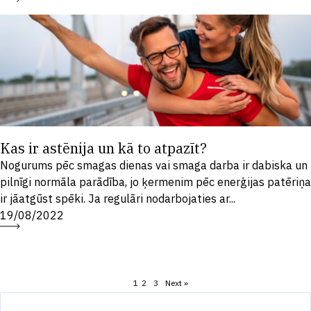
Kas ir astēnija un kā to atpazīt?
Nogurums pēc smagas dienas vai smaga darba ir dabiska un
pilnīgi normāla parādība, jo ķermenim pēc enerģijas patēriņa
ir jāatgūst spēki. Ja regulāri nodarbojaties ar...
19/08/2022
1
2
3
Next »