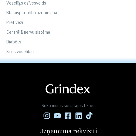
Veselīgs dzīvesveids
Blakusparādību uzraudzība
Pret vēzi
Centrālā nervu sistēma
Diabēts
Sirds veselībai
Seko mums sociālajos tīklos
Uzņēmuma rekvizīti