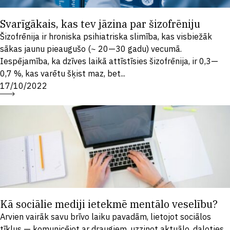
Svarīgākais, kas tev jāzina par šizofrēniju
Šizofrēnija ir hroniska psihiatriska slimība, kas visbiežāk
sākas jaunu pieaugušo (~ 20—30 gadu) vecumā.
Iespējamība, ka dzīves laikā attīstīsies šizofrēnija, ir 0,3—
0,7 %, kas varētu šķist maz, bet...
17/10/2022
Kā sociālie mediji ietekmē mentālo veselību?
Arvien vairāk savu brīvo laiku pavadām, lietojot sociālos
tīklus — komunicējot ar draugiem, uzzinot aktuālo, daloties