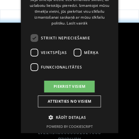
uzlabotu lietotāju pieredzi. Izmantojot mūsu
RUSSIAN
tīmekļa vietni, jūs piekrītat visu sīkfailu
SPANISH
izmantošanai saskaņā ar mūsu sīkfailu
politiku.
Lasīt vairāk
STRIKTI NEPIECIEŠAMIE
VEIKTSPĒJAS
MĒRĶA
Seko mums sociālajos tīklos
FUNKCIONALITĀTES
PIEKRIST VISIEM
Uzņēmuma rekvizīti
ATTEIKTIES NO VISIEM
AS Grindeks
LV40003034935
RĀDĪT DETAĻAS
Luminor Bank AS Latvija
POWERED BY COOKIESCRIPT
LV22RIKO0000081829006