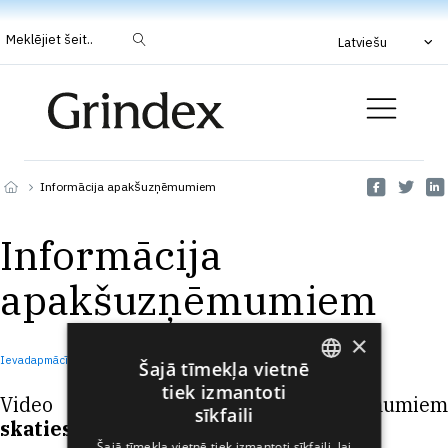
Meklējiet šeit..
Latviešu
Informācija apakšuzņēmumiem
Informācija
apakšuzņēmumiem
×
Ievadapmācība viesstrādniekiem
Lejupielādēt
Šajā tīmekļa vietnē
tiek izmantoti
Video par informāciju apakšuzņēmumiem
ENGLISH
sīkfaili
skaties šeit
.
LATVIAN
Šajā tīmekļa vietnē tiek izmantoti sīkfaili, lai