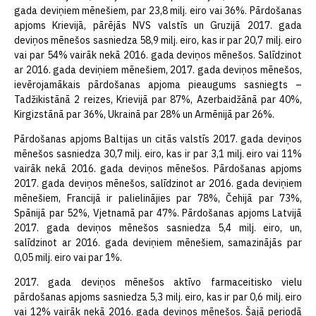
gada deviņiem mēnešiem, par 23,8 milj. eiro vai 36%. Pārdošanas
apjoms Krievijā, pārējās NVS valstīs un Gruzijā 2017. gada
deviņos mēnešos sasniedza 58,9 milj. eiro, kas ir par 20,7 milj. eiro
vai par 54% vairāk nekā 2016. gada deviņos mēnešos. Salīdzinot
ar 2016. gada deviņiem mēnešiem, 2017. gada deviņos mēnešos,
ievērojamākais pārdošanas apjoma pieaugums sasniegts –
Tadžikistānā 2 reizes, Krievijā par 87%, Azerbaidžānā par 40%,
Kirgizstānā par 36%, Ukrainā par 28% un Armēnijā par 26%.
Pārdošanas apjoms Baltijas un citās valstīs 2017. gada deviņos
mēnešos sasniedza 30,7 milj. eiro, kas ir par 3,1 milj. eiro vai 11%
vairāk nekā 2016. gada deviņos mēnešos. Pārdošanas apjoms
2017. gada deviņos mēnešos, salīdzinot ar 2016. gada deviņiem
mēnešiem, Francijā ir palielinājies par 78%, Čehijā par 73%,
Spānijā par 52%, Vjetnamā par 47%. Pārdošanas apjoms Latvijā
2017. gada deviņos mēnešos sasniedza 5,4 milj. eiro, un,
salīdzinot ar 2016. gada deviņiem mēnešiem, samazinājās par
0,05 milj. eiro vai par 1%.
2017. gada deviņos mēnešos aktīvo farmaceitisko vielu
pārdošanas apjoms sasniedza 5,3 milj. eiro, kas ir par 0,6 milj. eiro
vai 12% vairāk nekā 2016. gada deviņos mēnešos. Šajā periodā