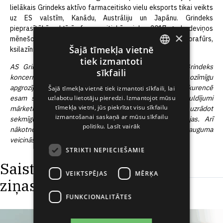
lielākais Grindeks aktīvo farmaceitisko vielu eksports tikai veikts
uz ES valstīm, Kanādu, Austrāliju un Japānu. Grindeks
pieprasītākās aktīvās farmaceitiskās vielas 2017. gada deviņos
×
mēnešos bija zopiklons, oksitocīns, pimobendāns, ftorafūrs,
Šajā tīmekļa vietnē
ksilazīns un medetomidīns.
tiek izmantoti
ENGLISH
AS Grindeks valdes priekšsēdētājs Juris Bundulis: „Grindeks
sīkfaili
koncerns šī gada deviņos mēnešos ir uzrādījis nozīmīgu
LATVIAN
apgrozījuma kāpumu. Sīvajā farmācijas uzņēmumu konkurencē
Šajā tīmekļa vietnē tiek izmantoti sīkfaili, lai
uzlabotu lietotāju pieredzi. Izmantojot mūsu
esam sasnieguši ievērojamus rezultātus – veiktie ieguldījumi
RUSSIAN
tīmekļa vietni, jūs piekrītat visu sīkfailu
mārketinga un pārdošanas stiprināšanā sevi ir attaisnojuši, uzrādot
SPANISH
izmantošanai saskaņā ar mūsu sīkfailu
sekmīgu atdevi un paverot jaunas pārdošanas iespējas. Arī
politiku.
Lasīt vairāk
nākotnē galvenokārt koncentrēsimies uz eksporta pieauguma
veicināšanu un produktu portfeļa attīstību.”
STRIKTI NEPIECIEŠAMIE
Saistītās
VEIKTSPĒJAS
MĒRĶA
ziņas
FUNKCIONALITĀTES