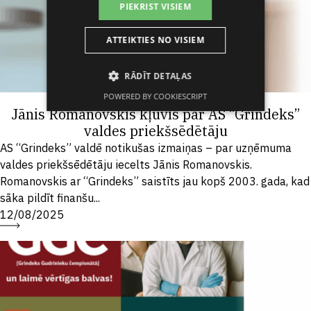
PIEKRIST VISIEM
ATTEIKTIES NO VISIEM
RĀDĪT DETAĻAS
POWERED BY COOKIESCRIPT
Jānis Romanovskis kļuvis par AS “Grindeks”
valdes priekšsēdētāju
AS “Grindeks” valdē notikušas izmaiņas – par uzņēmuma
valdes priekšsēdētāju iecelts Jānis Romanovskis.
Romanovskis ar “Grindeks” saistīts jau kopš 2003. gada, kad
sāka pildīt finanšu...
12/08/2025