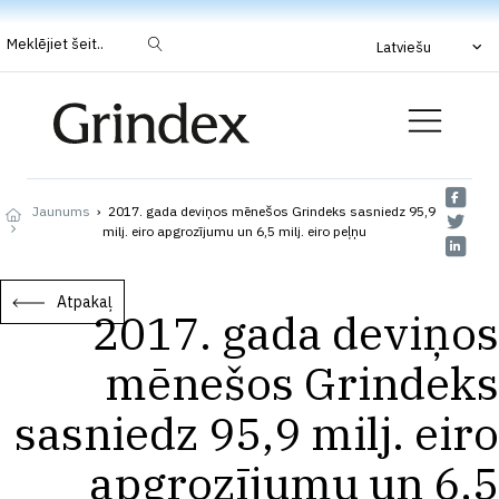
Meklējiet šeit..
Latviešu
Jaunums
›
2017. gada deviņos mēnešos Grindeks sasniedz 95,9
milj. eiro apgrozījumu un 6,5 milj. eiro peļņu
Atpakaļ
2017. gada deviņos
mēnešos Grindeks
sasniedz 95,9 milj. eiro
apgrozījumu un 6,5