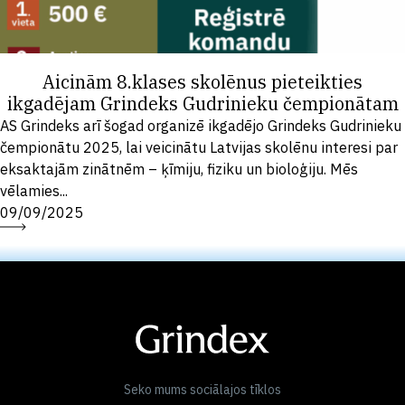
Aicinām 8.klases skolēnus pieteikties
ikgadējam Grindeks Gudrinieku čempionātam
AS Grindeks arī šogad organizē ikgadējo Grindeks Gudrinieku
čempionātu 2025, lai veicinātu Latvijas skolēnu interesi par
eksaktajām zinātnēm – ķīmiju, fiziku un bioloģiju. Mēs
vēlamies...
09/09/2025
Seko mums sociālajos tīklos