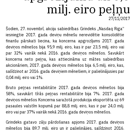
milj. eiro peļņu
27/11/2017
Šodien, 27. novembrī, akciju sabiedrības Grindeks „Nasdaq Riga”
iesniegtie 2017. gada deviņu mēnešu nerevidētie konsolidētie
finanšu pārskati liecina, ka koncerna apgrozījums 2017. gada
deviņos mēnešos bija 95,9 milj. eiro, kas ir par 23,5 milj. eiro vai
par 32% vairāk nekā 2016. gada deviņos mēnešos. Savukārt
koncerna neto peļņa, kas attiecināma uz mātes sabiedrības
akcionāriem, 2017. gada deviņos mēnešos bija 6,5 milj. eiro, kas,
salīdzinot ar 2016. gada deviņiem mēnešiem, ir palielinājusies par
0,04 milj. eiro vai 1%.
Bruto peļņas rentabilitāte 2017. gada deviņos mēnešos bija
58%, savukārt tīrās peļņas rentabilitāte bija 7%. 2017. gada
deviņos mēnešos Koncerna saražotā produkcija eksportēta uz 69
pasaules valstīm kopumā par 88,8 milj. eiro, kas ir par 24,0 milj.
eiro vai par 37% vairāk nekā 2016. gada deviņos mēnešos.
Grindeks gatavo zāļu pārdošanas apjoms 2017. gada deviņos
mēnešos bija 89,7 milj. eiro un ir palielinājies, salīdzinot 2016.