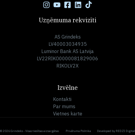
Uzņēmuma rekvizīti
AS Grindeks
LV40003034935
Luminor Bank AS Latvija
LV22RIKO0000081829006
RIKOLV2X
Izvēlne
Kontakti
Par mums
Vietnes karte
© 2026 Grindeks - Visas tiesības aizsargātas
Privātuma Politika
Developed by
REDZI Digital