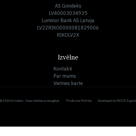
AS Grindeks
LV40003034935
Luminor Bank AS Latvija
LV22RIKO0000081829006
RIKOLV2X
Izvēlne
Kontakti
Par mums
Vietnes karte
© 2026 Grindeks - Visas tiesības aizsargātas
Privātuma Politika
Developed by
REDZI Digital