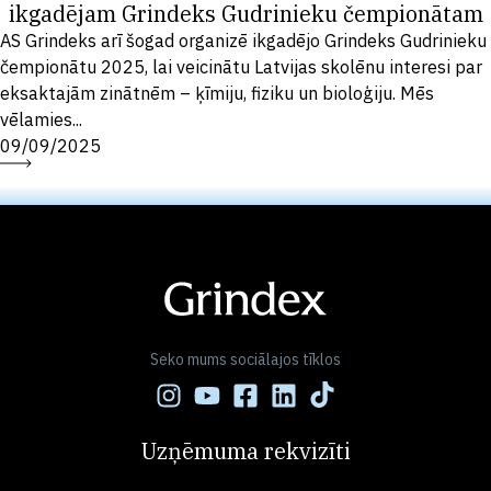
ikgadējam Grindeks Gudrinieku čempionātam
AS Grindeks arī šogad organizē ikgadējo Grindeks Gudrinieku
čempionātu 2025, lai veicinātu Latvijas skolēnu interesi par
eksaktajām zinātnēm – ķīmiju, fiziku un bioloģiju. Mēs
vēlamies...
09/09/2025
Seko mums sociālajos tīklos
Uzņēmuma rekvizīti