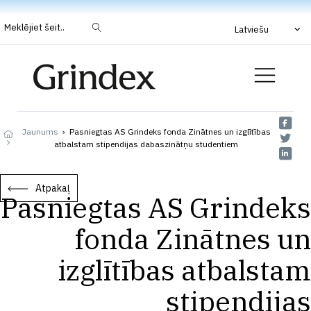
Meklējiet šeit..
Latviešu
Jaunums
›
Pasniegtas AS Grindeks fonda Zinātnes un izglītības
atbalstam stipendijas dabaszinātņu studentiem
Atpakaļ
Pasniegtas AS Grindeks
fonda Zinātnes un
izglītības atbalstam
stipendijas