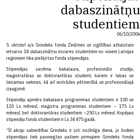
dabaszinātņu
studentiem
06/10/2006
5. oktobrī a/s Grindeks fonda Zinātnes un izglītības atbalstam
ietvaros 18 dabaszinātņu nozares studentiem no visiem Latvijas
reģioniem tika piešķirtas fonda stipendijas.
Stipendijas saņēma bakalaura, profesionālo studiju,
maģistratūras un doktorantūras studenti, kuriem ir labas un
teicamas sekmes, kā arī iestrādes pētniecībā un profesionālajā
izaugsmē.
Stipendiju apmērs bakalaura programmas studentiem ir 100 un
120 Ls mēnesī, maģistra programmas studentiem – 175 Ls
mēnesī, bet doktorantūras studentiem –250 Ls mēnesī. Kopējais
stipendiju fonds studentiem ir Ls 34 475 gadā.
“Šī akciju sabiedrībai Grindeks ir ļoti nozīmīga diena, jo šodien
stipendijas tiek pasniegtas pašiem pirmajiem Grindeks fonda