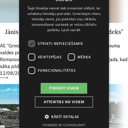
LATVIAN
Šajā tīmekļa vietnē tiek izmantoti sīkfaili, lai
uzlabotu lietotāju pieredzi. Izmantojot mūsu
RUSSIAN
tīmekļa vietni, jūs piekrītat visu sīkfailu
SPANISH
izmantošanai saskaņā ar mūsu sīkfailu
politiku.
Lasīt vairāk
Jānis Romanovskis kļuvis par AS “Grindeks”
valdes priekšsēdētāju
STRIKTI NEPIECIEŠAMIE
AS “Grindeks” valdē notikušas izmaiņas – par uzņēmuma
valdes priekšsēdētāju iecelts Jānis Romanovskis.
VEIKTSPĒJAS
MĒRĶA
Romanovskis ar “Grindeks” saistīts jau kopš 2003. gada, kad
sāka pildīt finanšu...
FUNKCIONALITĀTES
12/08/2025
PIEKRIST VISIEM
ATTEIKTIES NO VISIEM
RĀDĪT DETAĻAS
POWERED BY COOKIESCRIPT