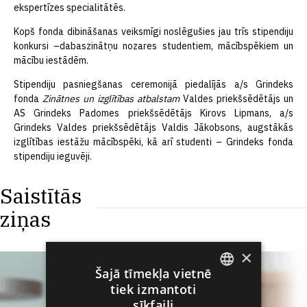
ekspertīzes specialitātēs.
Kopš fonda dibināšanas veiksmīgi noslēgušies jau trīs stipendiju
konkursi –dabaszinātņu nozares studentiem, mācībspēkiem un
mācību iestādēm.
Stipendiju pasniegšanas ceremonijā piedalījās a/s Grindeks
fonda
Zinātnes un izglītības atbalstam
Valdes priekšsēdētājs un
AS Grindeks Padomes priekšsēdētājs Kirovs Lipmans, a/s
Grindeks Valdes priekšsēdētājs Valdis Jākobsons, augstākās
izglītības iestāžu mācībspēki, kā arī studenti – Grindeks fonda
stipendiju ieguvēji.
Saistītās
ziņas
×
Šajā tīmekļa vietnē
tiek izmantoti
ENGLISH
sīkfaili