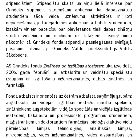
stipendiātiem. Stipendiātu skaits un viņu lielā interese par
Grindeks stipendiju saņemšanu apliecina, ka dabaszinātņu
studentiem šāda veida uzņēmumu aktivitātes ir ļoti
nepieciešamas, jo tādējādi mēs apliecinām atbalstu studentiem,
izsakām viņiem pateicību par pievēršanos tieši dabas zinātņu
studiju virzieniem un mudinām uz tālākiem sasniegumiem
nākotnē,” tā Grindeks fonda stipendiju pasniegšanas svinīgajā
pasākumā atzina a/s Grindeks Valdes priekšsēdētājs Valdis
Jākobsons.
AS Grindeks fonds
Zinātnes un izglītības atbalstam
tika izveidota
2006. gada februārī, lai atbalstītu un veicinātu speciālistu
izaugsmi un izglītošanu inženierzinātnēs, dabas zinātnēs un
farmācijā.
Fonda atbalsts ir orientēts uz četrām atbalsta saņēmēju grupām:
augstskolu un vidējās izglītības iestāžu mācību spēkiem;
zinātniekiem; augstskolām, vidējās speciālās un vidējās izglītības
iestādēm; bakalaura un profesionālo programmu studentiem,
maģistrantiem un doktorantiem farmācijas, bioloģiski aktīvo vielu
pētniecības, ķīmijas tehnoloģijas, analītiskās ķīmijas,
mikrobioloģijas, vides inženierzinātnes, vides aizsardzības un