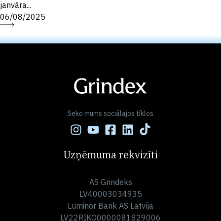
janvāra...
06/08/2025
Seko mums sociālajos tīklos
Uzņēmuma rekvizīti
AS Grindeks
LV40003034935
Luminor Bank AS Latvija
LV22RIKO0000081829006