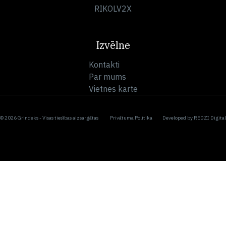
RIKOLV2X
Izvēlne
Kontakti
Par mums
Vietnes karte
© 2026 Grindeks - Visas tiesības aizsargātas
Privātuma Politika
Developed by
REDZI Digital