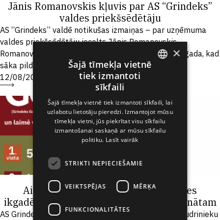
Jānis Romanovskis kļuvis par AS “Grindeks”
valdes priekšsēdētāju
AS “Grindeks” valdē notikušas izmaiņas – par uzņēmuma
valdes priekšsēdētāju iecelts Jānis Romanovskis.
×
Romanovskis ar “Grindeks” saistīts jau kopš 2003. gada, kad
Šajā tīmekļa vietnē
sāka pildīt finanšu...
tiek izmantoti
12/08/2025
ENGLISH
sīkfaili
LATVIAN
Šajā tīmekļa vietnē tiek izmantoti sīkfaili, lai
uzlabotu lietotāju pieredzi. Izmantojot mūsu
RUSSIAN
tīmekļa vietni, jūs piekrītat visu sīkfailu
SPANISH
izmantošanai saskaņā ar mūsu sīkfailu
politiku.
Lasīt vairāk
STRIKTI NEPIECIEŠAMIE
VEIKTSPĒJAS
MĒRĶA
Aicinām 8.klases skolēnus pieteikties
ikgadējam Grindeks Gudrinieku čempionātam
FUNKCIONALITĀTES
AS Grindeks arī šogad organizē ikgadējo Grindeks Gudrinieku