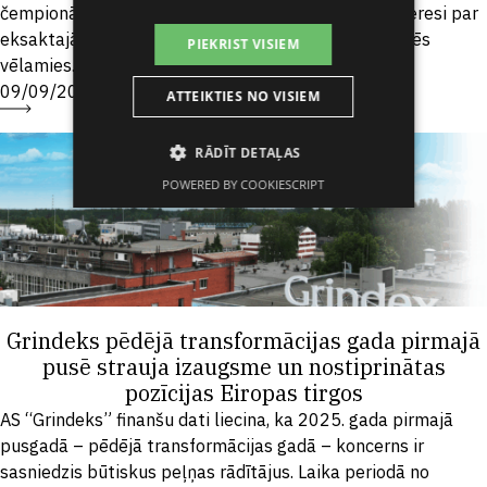
čempionātu 2025, lai veicinātu Latvijas skolēnu interesi par
eksaktajām zinātnēm – ķīmiju, fiziku un bioloģiju. Mēs
PIEKRIST VISIEM
vēlamies...
09/09/2025
ATTEIKTIES NO VISIEM
RĀDĪT DETAĻAS
POWERED BY COOKIESCRIPT
Grindeks pēdējā transformācijas gada pirmajā
pusē strauja izaugsme un nostiprinātas
pozīcijas Eiropas tirgos
AS “Grindeks” finanšu dati liecina, ka 2025. gada pirmajā
pusgadā – pēdējā transformācijas gadā – koncerns ir
sasniedzis būtiskus peļņas rādītājus. Laika periodā no