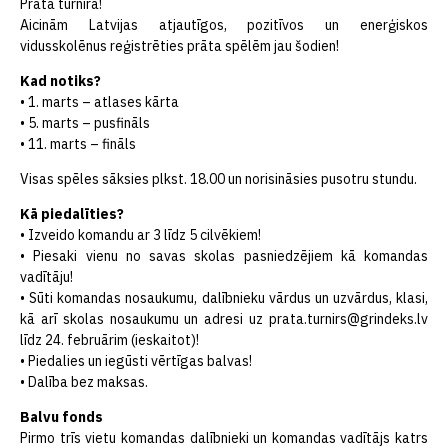
Prāta turnīrā!
Aicinām Latvijas atjautīgos, pozitīvos un enerģiskos
vidusskolēnus reģistrēties prāta spēlēm jau šodien!
Kad notiks?
• 1. marts – atlases kārta
• 5. marts – pusfināls
• 11. marts – fināls
Visas spēles sāksies plkst. 18.00 un norisināsies pusotru stundu.
Kā piedalīties?
• Izveido komandu ar 3 līdz 5 cilvēkiem!
• Piesaki vienu no savas skolas pasniedzējiem kā komandas
vadītāju!
• Sūti komandas nosaukumu, dalībnieku vārdus un uzvārdus, klasi,
kā arī skolas nosaukumu un adresi uz
prata.turnirs@grindeks.lv
līdz 24. februārim (ieskaitot)!
• Piedalies un iegūsti vērtīgas balvas!
• Dalība bez maksas.
Balvu fonds
Pirmo trīs vietu komandas dalībnieki un komandas vadītājs katrs