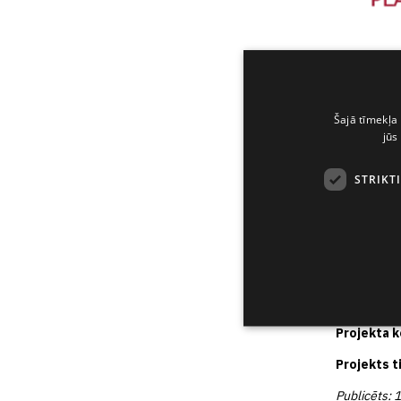
Labās pra
Šajā tīmekļa 
jūs
2023. gada 
“Grindeks
īstenošanu 
STRIKT
(projekta id
AS “Grind
uzņēmuma p
Apmācību ie
saite. Tiks
izstrādes p
Projekta
k
Projekts t
Publicēts: 