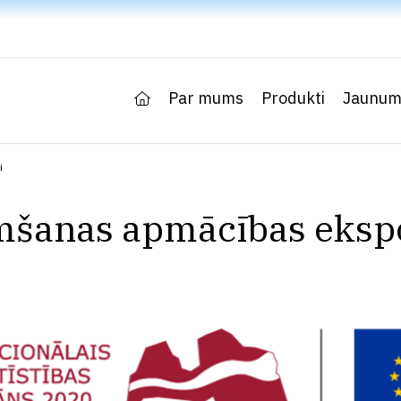
Par mums
Produkti
Jaunum
i
mšanas apmācības eksp