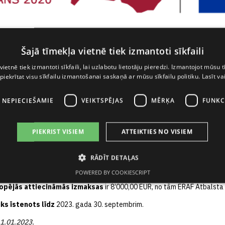
Šajā tīmekļa vietnē tiek izmantoti sīkfaili
kses pārņemšanas apmācības eksportspējas veicināšanai
vietnē tiek izmantoti sīkfaili, lai uzlabotu lietotāju pieredzi. Izmantojot mūsu t
 piekrītat visu sīkfailu izmantošanai saskaņā ar mūsu sīkfailu politiku.
Lasīt va
11. janvārī AS “Grindeks” parakstīja līgumu Nr. 5.3-8-L-2023/3 ar Latvija
” projekta
“
AS “Grindeks” Labās prakses pārņemšanas apmācīb
LIAA īstenotā Eiropas Reģionālās attīstības fonda (turpmāk tekstā – E
I NEPIECIEŠAMIE
VEIKTSPĒJAS
MĒRĶA
FUNKC
entifikācijas numurs 1.2.2.3/16/I/003) ietvaros.
eks”
Projekta mērķis: paaugstināt nodarbināto – vadītāju un speciālistu
PIEKRIST VISIEM
ATTEIKTIES NO VISIEM
roduktivitāti, darba efektivitāti un eksportspēju, kā arī komersant
tvaros tiks apgūta labā prakse projektu vadībā pie nozares profesionāļi
RĀDĪT DETAĻAS
 praktiski apgūtas darba metodes, pieejas, izmantojamie rīki, kuri pēc t
rojektus.
POWERED BY COOKIESCRIPT
opējās attiecināmās izmaksas
ir 8’000,00 EUR, no tām ERAF Atbalsta
iks īstenots līdz
2023. gada 30. septembrim.
11.01.2023.