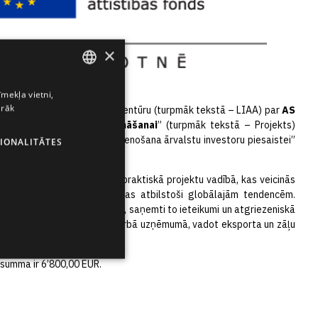
×
īmekļa vietni,
ENGLISH
irāk
s Investīciju un attīstības aģentūru (turpmāk tekstā – LIAA) par
AS
LATVIAN
as eksportspējas veicināšanai
” (turpmāk tekstā – Projekts)
RAF) projekta „Apmācību īstenošana ārvalstu investoru piesaistei”
IONALITĀTES
RUSSIAN
SPANISH
 – kvalifikāciju un prasmes praktiskā projektu vadībā, kas veicinās
a transformāciju un inovācijas atbilstoši globālajām tendencēm.
em ar vairāku gadu pieredzi, saņemti to ieteikumi un atgriezeniskā
am tiks pielietoti praktiskā darbā uzņēmumā, vadot eksporta un zāļu
 summa ir 6’800,00 EUR.