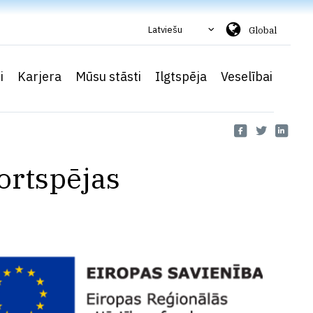
Latviešu
Global
i
Karjera
Mūsu stāsti
Ilgtspēja
Veselībai
ortspējas