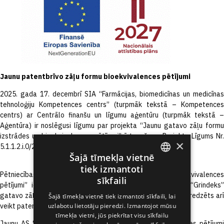
Jaunu patentbrīvo zāļu formu bioekvivalences pētījumi
2025. gada 17. decembrī SIA “Farmācijas, biomedicīnas un medicīnas
tehnoloģiju Kompetences centrs” (turpmāk tekstā – Kompetences
centrs) ar Centrālo finanšu un līgumu aģentūru (turpmāk tekstā –
Aģentūra) ir noslēgusi līgumu par projekta “Jaunu gatavo zāļu formu
izstrādes un bioekvivalences pētījumi” īstenošanu, Projekta Līgums Nr.
×
5.1.1.2.i.0/2/24/A/CFLA/005 (turpmāk tekstā – Projekts).
Šajā tīmekļa vietnē
tiek izmantoti
ENGLISH
Pētniecības projekta “Jaunu patentbrīvo zāļu formu bioekvivalences
sīkfaili
pētījumi” ietvaros tiek plānots īstenot vairāku jaunu AS “Grindeks”
LATVIAN
gatavo zāļu formu izstrādes pētījumus. Projekta ietvaros paredzēts arī
Šajā tīmekļa vietnē tiek izmantoti sīkfaili, lai
veikt patentbrīvo zāļu formu bioekvivalences pētījumus.
uzlabotu lietotāju pieredzi. Izmantojot mūsu
RUSSIAN
tīmekļa vietni, jūs piekrītat visu sīkfailu
Jaunu AS “Grindeks” patentbrīvo zāļu formu bioekvivalences pētījumi
SPANISH