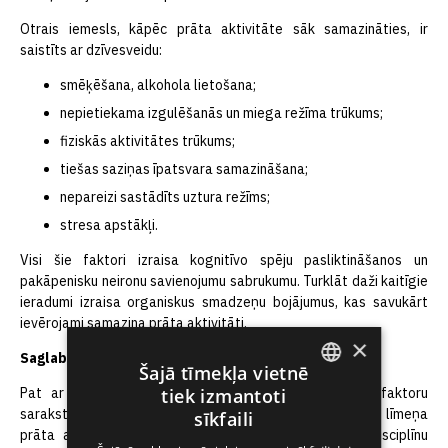
Otrais iemesls, kāpēc prāta aktivitāte sāk samazināties, ir
saistīts ar dzīvesveidu:
smēķēšana, alkohola lietošana;
nepietiekama izgulēšanās un miega režīma trūkums;
fiziskās aktivitātes trūkums;
tiešas saziņas īpatsvara samazināšana;
nepareizi sastādīts uztura režīms;
stresa apstākļi.
Visi šie faktori izraisa kognitīvo spēju pasliktināšanos un
pakāpenisku neironu savienojumu sabrukumu. Turklāt daži kaitīgie
ieradumi izraisa organiskus smadzeņu bojājumus, kas savukārt
ievērojami samazina prāta aktivitāti.
×
Saglabāt un pavairot
Šajā tīmekļa vietnē
Pat ar ilgu pārtraukumu mācībās un garu negatīvo faktoru
tiek izmantoti
ENGLISH
sarakstu ir iespējams atgūt vidusskolas un augstskolas līmeņa
sīkfaili
prāta aktivitāti – pietiek ar motivāciju sākt un pašdisciplīnu
LATVIAN