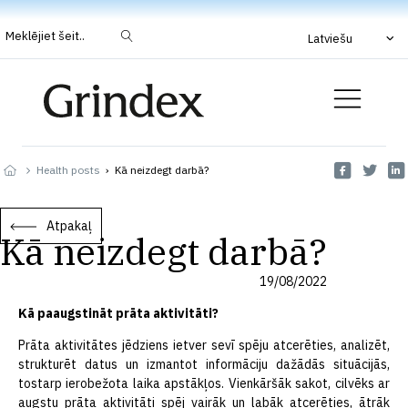
Meklējiet šeit..
Latviešu
Health posts
›
Kā neizdegt darbā?
Atpakaļ
Kā neizdegt darbā?
19/08/2022
Kā paaugstināt prāta aktivitāti?
Prāta aktivitātes jēdziens ietver sevī spēju atcerēties, analizēt,
strukturēt datus un izmantot informāciju dažādās situācijās,
tostarp ierobežota laika apstākļos. Vienkāršāk sakot, cilvēks ar
augstu prāta aktivitāti spēj vairāk un labāk atcerēties, ātrāk