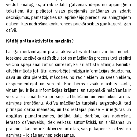
veidot analoģijas, ātrāk izdalīt galvenās idejas no apjomīgiem
tekstiem, ātri pielietot visas pieejamās zināšanas un izdarīt
secinājumus, pamatojoties uz iepriekšējo pieredzi vai sniegtajiem
datiem, kas nodrošina konkurences priekšrocības gan karjerā, gan
dzīvē.
Kādēļ prāta aktivitāte mazinās?
Lai gan iedzimtajām prāta aktivitātes dotībām var būt neliela
ietekme uz cilvēka attīstību, toties mācīšanās process ļoti izteikti
veicina spēju analizēt un sintezēt, kā arī attīsta atmiņu. Bērnībā
cilvēki mācās ļoti ātri, absorbējot milzīgu informācijas daudzumu,
savu un citu pieredzi, mācoties no radiniekiem un svešiniekiem,
eksperimentējot un vērojot. Kad bērns uzsāk mācības skolā,
viņam jau ir liels informācijas krājums, un turpmākā mācīšanās ir
vērsta uz analītisko prasmju attīstīšanu un vienlaikus arī uz
atmiņas trenēšanu. Aktīva mācīšanās turpinās augstskolā, tad
pirmajos darba mēnešos, un tad iestājas pauze – ir iegūtas un
apgūtas pamatprasmes, lielākā daļa darbību, kas nodrošina
ierasto dzīvesveidu, tiek veiktas automātiski, un zināšanas un
prasmes, kas netiek aktīvi izmantotas, sāk pakāpeniski izdzist no
atmiņas – jo tās nav nepieciešamas.