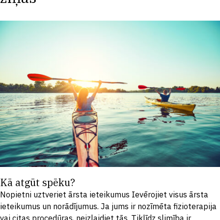
Kā atgūt spēku?
Nopietni uztveriet ārsta ieteikumus Ievērojiet visus ārsta
ieteikumus un norādījumus. Ja jums ir nozīmēta fizioterapija
vai citas procedūras, neizlaidiet tās. Tiklīdz slimība ir