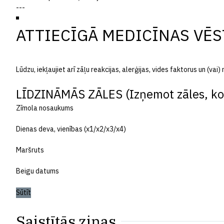
ATTIECĪGĀ MEDICĪNAS VĒS
Lūdzu, iekļaujiet arī zāļu reakcijas, alerģijas, vides faktorus un (vai
LĪDZINĀMĀS ZĀLES (Izņemot zāles, ko 
Zīmola nosaukums
Dienas deva, vienības (x1/x2/x3/x4)
Maršruts
Beigu datums
Sūtīt
Saistītās ziņas