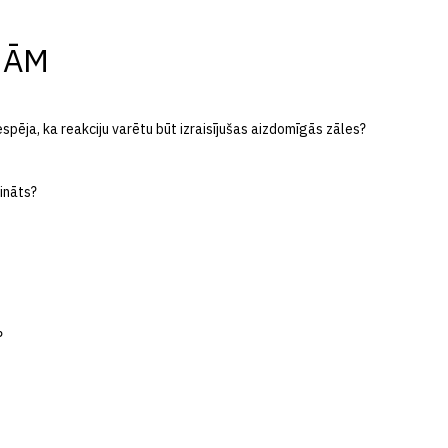
JĀM
pēja, ka reakciju varētu būt izraisījušas aizdomīgās zāles?
rināts?
?