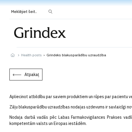
Meklējiet šeit..
Health posts
›
Grindeks blakusparādību uzraudzība
Atpakaļ
Apliecinot atbildību par saviem produktiem un rūpes par pacientu ves
Zāļu blakusparādību uzraudzības nodaļas uzdevums ir savlaicīgi novē
Nodaļa darbā vadās pēc Labas Farmakovigilances Prakses vadlīni
kompetentām valsts un Eiropas iestādēm.