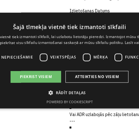
Izlietošanas Datums
Sākuma datums
Šajā tīmekļa vietnē tiek izmantoti sīkfaili
vietnē tiek izmantoti sīkfaili, lai uzlabotu lietotāju pieredzi. Izmantojot mūsu t
Rīcība ar aizdomīgām zālēm
 piekrītat visu sīkfailu izmantošanai saskaņā ar mūsu sīkfailu politiku.
Lasīt va
AS APRAKSTS
I NEPIECIEŠAMIE
VEIKTSPĒJAS
MĒRĶA
FUNKC
PIEKRIST VISIEM
ATTEIKTIES NO VISIEM
)
*
Sākuma datums
RĀDĪT DETAĻAS
Intensitāte
POWERED BY COOKIESCRIPT
Vai ADR uzlabojās pēc zāļu lietoša