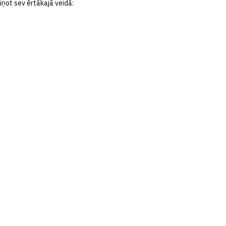
iņot sev ērtākajā veidā: