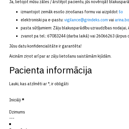
Ja, lietojot mūsu zāles / ārstējot pacientu, jūs novērojāt blakuspa
izmantojot zemāk esošo ziņošanas formu vai aizpildot
šo
elektroniski pa e-pastu:
vigilance@grindeks.com
vai
arina.b
pasta sūtījumiem: Zāļu blakusparādību uzraudzības nodaļai, AS
zvanot pa tel.: 67083244 (darba laikā) vai 26066263 (ārpus 
Jūsu datu konfidencialitāte ir garantēta!
Aicinām ziņot arī par ar zāļu lietošanu saistāmām kļūdām.
Section
Pacienta informācija
Lauki, kas atzīmēti ar *, ir obligāti
Iniciāļi
*
Dzimums