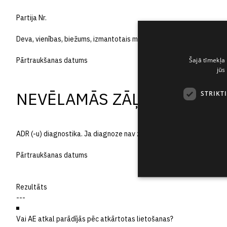
Partija Nr.
Deva, vienības, biežums, izmantotais maršruts
Šajā tīmekļa 
Pārtraukšanas datums
jūs
NEVĒLAMĀS ZĀĻU REAKCIJ
STRIKT
ADR (-u) diagnostika. Ja diagnoze nav zināma, norādiet simptomu(s
Pārtraukšanas datums
Rezultāts
Vai AE atkal parādījās pēc atkārtotas lietošanas?