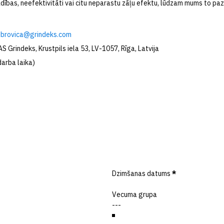
rādības, neefektivitāti vai citu neparastu zāļu efektu, lūdzam mums to paz
obrovica@grindeks.com
 Grindeks, Krustpils iela 53, LV-1057, Rīga, Latvija
darba laika)
Dzimšanas datums
*
Vecuma grupa