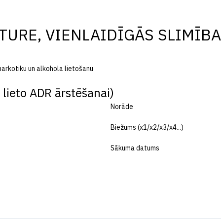
TURE, VIENLAIDĪGĀS SLIMĪB
) narkotiku un alkohola lietošanu
lieto ADR ārstēšanai)
Norāde
Biežums (x1/x2/x3/x4...)
Sākuma datums