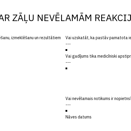
PAR ZĀĻU NEVĒLAMĀM REAKCI
ēšanu, izmeklēšanu un rezultātiem
Vai uzskatāt, ka pastāv pamatota ies
Vai gadījums tika medicīniski apstip
Vai nevēlamais notikums ir nopietns
Nāves datums