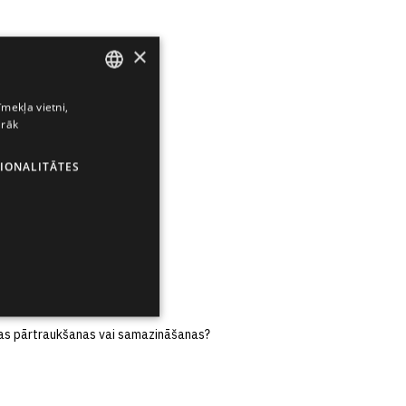
×
īmekļa vietni,
ENGLISH
irāk
LATVIAN
IONALITĀTES
RUSSIAN
SPANISH
nas pārtraukšanas vai samazināšanas?