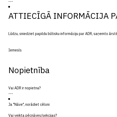
ATTIECĪGĀ INFORMĀCIJA 
Lūdzu, sniedziet papildu būtisku informāciju par ADR, saņemto ārst
Iemesls
Nopietnība
Vai ADR ir nopietna?
Ja "Nāve", norādiet cēloni
Vai veikta pēcnāves/sekcijas?