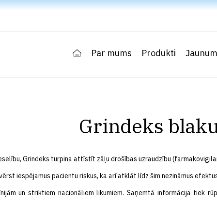
Par mums
Produkti
Jaunum
Grindeks blak
elību, Grindeks turpina attīstīt zāļu drošības uzraudzību (farmakovigilan
rst iespējamus pacientu riskus, ka arī atklāt līdz šim nezināmus efektus
jām un striktiem nacionāliem likumiem. Saņemtā informācija tiek rūpī