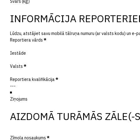
Svars (kg)
INFORMĀCIJA REPORTERI
Lūdzu, atstājiet savu mobilā tālruņa numuru (ar valsts kodu) un e-p
Reportiera vārds
*
Iestāde
Valsts
*
Reportiera kvalifikācija
*
Ziņojums
AIZDOMĀ TURĀMĀS ZĀLE(-S
Zīmola nosaukums
*