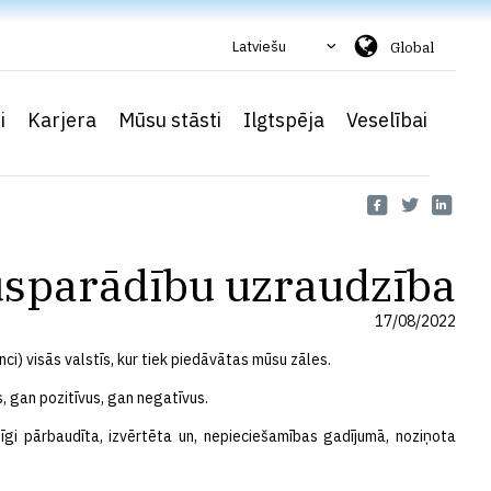
Latviešu
Global
i
Karjera
Mūsu stāsti
Ilgtspēja
Veselībai
usparādību uzraudzība
17/08/2022
ci) visās valstīs, kur tiek piedāvātas mūsu zāles.
, gan pozitīvus, gan negatīvus.
gi pārbaudīta, izvērtēta un, nepieciešamības gadījumā, noziņota