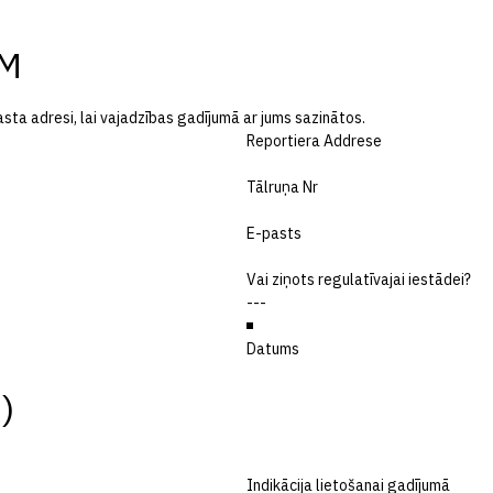
EM
asta adresi, lai vajadzības gadījumā ar jums sazinātos.
Reportiera Addrese
Tālruņa Nr
E-pasts
Vai ziņots regulatīvajai iestādei?
Datums
)
Indikācija lietošanai gadījumā