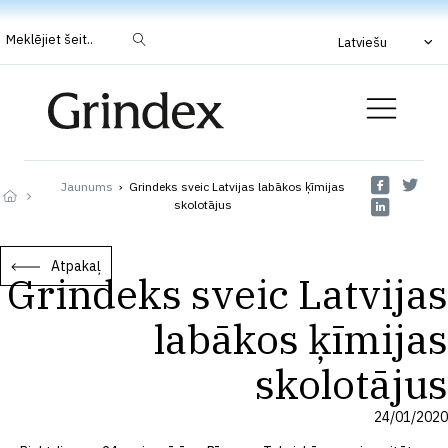
Meklējiet šeit..
Latviešu
Jaunums
›
Grindeks sveic Latvijas labākos ķīmijas
skolotājus
Atpakaļ
Grindeks sveic Latvijas
labākos ķīmijas
skolotājus
24/01/2020