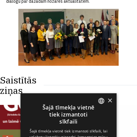
dialogu par dažādām nozares aktualitātēm.
Saistītās
ziņas
×
Šajā tīmekļa vietnē
tiek izmantoti
ENGLISH
sīkfaili
LATVIAN
Šajā tīmekļa vietnē tiek izmantoti sīkfaili, lai
uzlabotu lietotāju pieredzi. Izmantojot mūsu