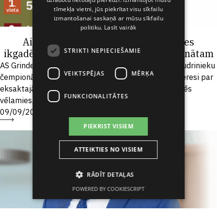
RUSSIAN
tīmekļa vietni, jūs piekrītat visu sīkfailu
SPANISH
izmantošanai saskaņā ar mūsu sīkfailu
politiku.
Lasīt vairāk
Aicinām 8.klases skolēnus pieteikties
STRIKTI NEPIECIEŠAMIE
ikgadējam Grindeks Gudrinieku čempionātam
AS Grindeks arī šogad organizē ikgadējo Grindeks Gudrinieku
VEIKTSPĒJAS
MĒRĶA
čempionātu 2025, lai veicinātu Latvijas skolēnu interesi par
eksaktajām zinātnēm – ķīmiju, fiziku un bioloģiju. Mēs
FUNKCIONALITĀTES
vēlamies...
09/09/2025
PIEKRIST VISIEM
ATTEIKTIES NO VISIEM
RĀDĪT DETAĻAS
POWERED BY COOKIESCRIPT