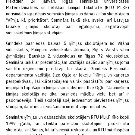
Piektdien, 24. janvārī, Rīgas Tehniskās universitātes
Materiālzinātnes un lietišķās ķīmijas fakultātē (RTU MLĶF)
norisinājās ikgadējais seminārs ķīmijas un dabaszinību skolotājiem
“Ķīmija kā prioritāte”. Semināra laikā tika sveikti arī Latvijas
labākie ķīmijas skolotāji par ieguldījumu, sagatavojot
vidusskolēnus ķīmijas studijām.
Grindeks pasniedza balvas 5 ķīmijas skolotājiem no Viļānu
vidusskolas, Pumpuru vidusskolas Jūrmalā, Rīgas Valsts vācu
ģimnāzijas, Bauskas 2. vidusskolas un Rīgas 72. vidusskolas.
Semināra laikā ar prezentācijām uzstājās dažādu ar ķīmijas jomu
saistītu uzņēmumu pārstāvji, tai skaitā, Grindeks Personāla
departamenta vadītāja Ilze Ogle ar lekciju “Ķīmija un karjeras
perspektīvas”, lai klātesošajiem vairāk pastāstītu par karjeras
iespējām topošajiem ķīmijas speciālistiem. Ilze Ogle: “Jauniešiem
ķīmijas skolotājs ne tikai pasniedz mācību vielu, bet arī ir
padomdevējs. Tieši skolotāji spēj iedvesmot pievērsties ķīmijas
studijām, daloties ar zināšanām un motivējot mācīties.”
Semināru ķīmijas un dabaszinību skolotājiem RTU MLĶF rīko kopš
1999. gada, lai izteiktu pateicību skolotājiem, padziļinātu
skolotāju zināšanas, kā arī veicinātu skolotāju un RTU mācībspēku