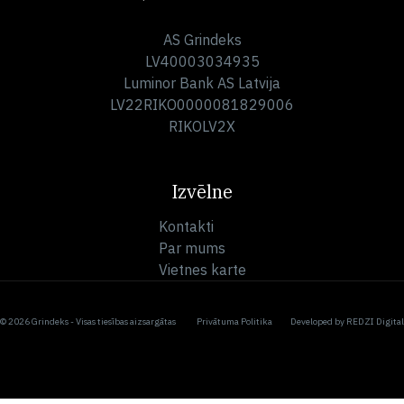
AS Grindeks
LV40003034935
Luminor Bank AS Latvija
LV22RIKO0000081829006
RIKOLV2X
Izvēlne
Kontakti
Par mums
Vietnes karte
© 2026 Grindeks - Visas tiesības aizsargātas
Privātuma Politika
Developed by
REDZI Digital