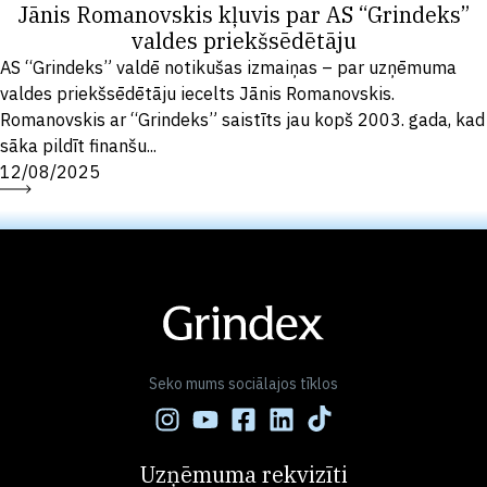
Jānis Romanovskis kļuvis par AS “Grindeks”
valdes priekšsēdētāju
AS “Grindeks” valdē notikušas izmaiņas – par uzņēmuma
valdes priekšsēdētāju iecelts Jānis Romanovskis.
Romanovskis ar “Grindeks” saistīts jau kopš 2003. gada, kad
sāka pildīt finanšu...
12/08/2025
Seko mums sociālajos tīklos
Uzņēmuma rekvizīti