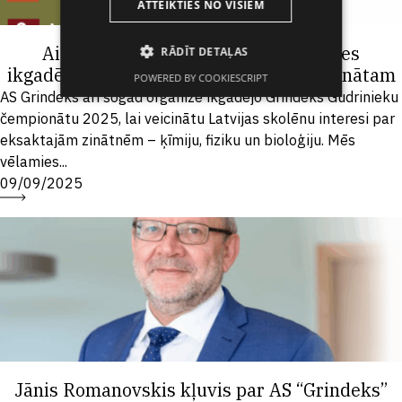
ATTEIKTIES NO VISIEM
Aicinām 8.klases skolēnus pieteikties
RĀDĪT DETAĻAS
ikgadējam Grindeks Gudrinieku čempionātam
POWERED BY COOKIESCRIPT
AS Grindeks arī šogad organizē ikgadējo Grindeks Gudrinieku
čempionātu 2025, lai veicinātu Latvijas skolēnu interesi par
eksaktajām zinātnēm – ķīmiju, fiziku un bioloģiju. Mēs
vēlamies...
09/09/2025
Jānis Romanovskis kļuvis par AS “Grindeks”