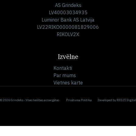
AS Grindeks
LV40003034935
Luminor Bank AS Latvija
LV22RIKO0000081829006
RIKOLV2X
Izvēlne
Kontakti
Par mums
Vietnes karte
© 2026 Grindeks - Visas tiesības aizsargātas
Privātuma Politika
Developed by
REDZI Digital