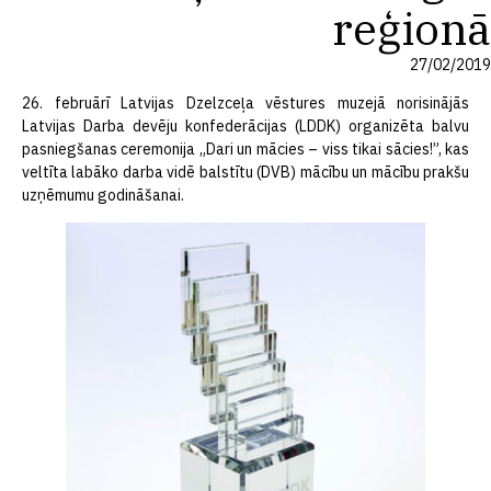
reģionā
27/02/2019
26. februārī Latvijas Dzelzceļa vēstures muzejā norisinājās
Latvijas Darba devēju konfederācijas (LDDK) organizēta balvu
pasniegšanas ceremonija „Dari un mācies – viss tikai sācies!”, kas
veltīta labāko darba vidē balstītu (DVB) mācību un mācību prakšu
uzņēmumu godināšanai.