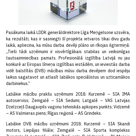
Pasākuma laikā LDDK ģenerāldirektore Līga Meņģelsone uzsvēra,
ka rezultāti, kas ir sasniegti šī projekta ietvaros tikai divu gadu
laikā, apliecina, ka mūsu darba devēji plāno un rīkojas ilgtermiņā:
„Tieši tādi uzņēmumi ir visvērtīgākais stabilas un veiksmīgas
tautsaimniecības pamats. Profesionālā izglītība Latvijā nu jau
konkurē ar Eiropas līmeņa izglītības iestādēm, un ieviestās darba
vidē balstītās (DVB) mācības mūsu darba devējiem dod iespēju
laikus sagatavot un atlasīt labākos speciālistus un uzticamākos
darbiniekus.”
Labākie mācību prakšu uzņēmumi 2018: Kurzemē – SIA IMA
autoserviss; Zemgalē – SIA Sedumi; Latgalē – VAS Latvijas
Dzelzceļš Daugavpils vagonu tehniskās apkopes punkts; Vidzemē
– AS Valmieras piens; Rīgas reģionā – AS Grindeks.
Labākie DVB mācību uzņēmumi 2018: Kurzemē – SIA Skandi
motors, Liepājas filiāle; Zemgalē – SIA Sporta komplekss