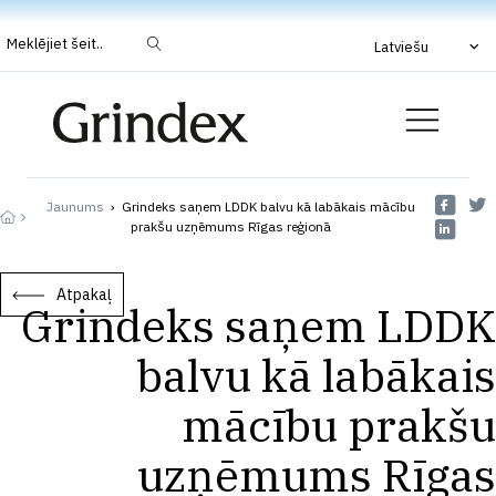
Meklējiet šeit..
Latviešu
Jaunums
›
Grindeks saņem LDDK balvu kā labākais mācību
prakšu uzņēmums Rīgas reģionā
Atpakaļ
Grindeks saņem LDDK
balvu kā labākais
mācību prakšu
uzņēmums Rīgas