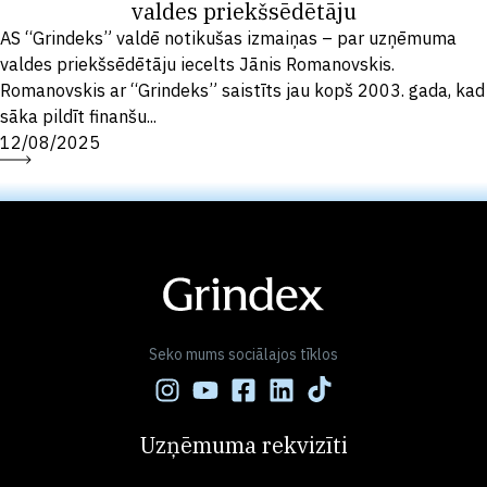
valdes priekšsēdētāju
AS “Grindeks” valdē notikušas izmaiņas – par uzņēmuma
valdes priekšsēdētāju iecelts Jānis Romanovskis.
Romanovskis ar “Grindeks” saistīts jau kopš 2003. gada, kad
sāka pildīt finanšu...
12/08/2025
Seko mums sociālajos tīklos
Uzņēmuma rekvizīti