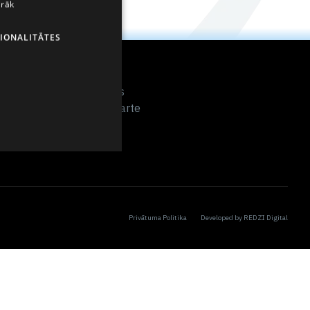
irāk
LATVIAN
IONALITĀTES
RUSSIAN
Izvēlne
SPANISH
Kontakti
Par mums
Vietnes karte
Privātuma Politika
Developed by
REDZI Digital