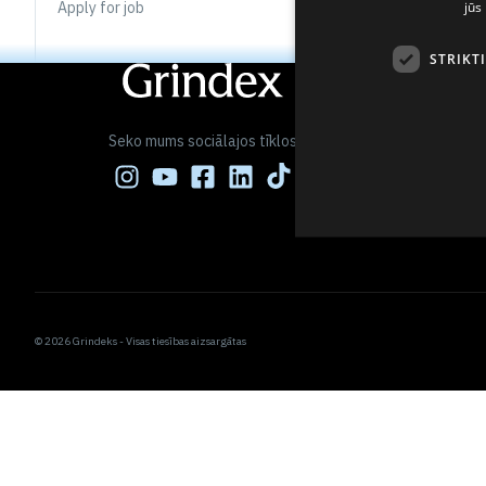
jūs
Apply for job
STRIKT
Seko mums sociālajos tīklos
© 2026 Grindeks - Visas tiesības aizsargātas