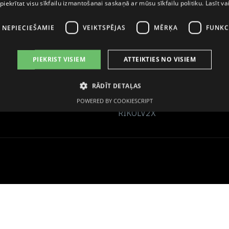
 piekrītat visu sīkfailu izmantošanai saskaņā ar mūsu sīkfailu politiku.
Lasīt va
I NEPIECIEŠAMIE
VEIKTSPĒJAS
MĒRĶA
FUNKC
Uzņēmuma rekvizīti
PIEKRIST VISIEM
ATTEIKTIES NO VISIEM
AS Grindeks
LV40003034935
RĀDĪT DETAĻAS
Luminor Bank AS Latvija
LV22RIKO0000081829006
POWERED BY COOKIESCRIPT
RIKOLV2X