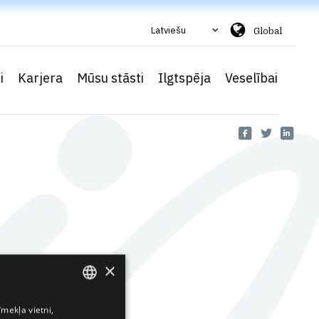
Latviešu
Global
i
Karjera
Mūsu stāsti
Ilgtspēja
Veselībai
×
īmekļa vietni,
ENGLISH