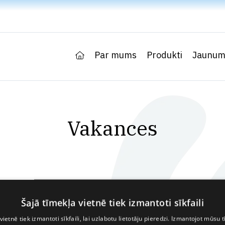
Par mums
Produkti
Jaunum
Vakances
Šajā tīmekļa vietnē tiek izmantoti sīkfaili
vietnē tiek izmantoti sīkfaili, lai uzlabotu lietotāju pieredzi. Izmantojot mūsu t