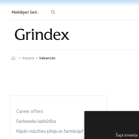
Meklējiet šeit..
Karjera
›
Vakances
Career offers
Darbinieku labbūtība
Kāpēc mācīties ķīmiju un farmāciju?
Šajā tīmekļa 