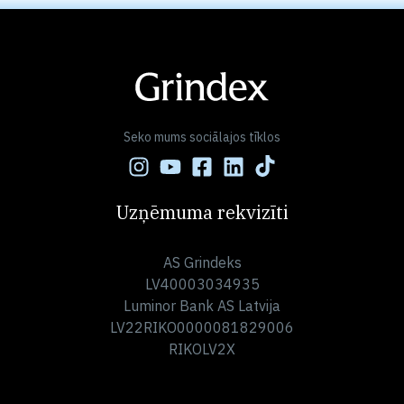
Seko mums sociālajos tīklos
Uzņēmuma rekvizīti
AS Grindeks
LV40003034935
Luminor Bank AS Latvija
LV22RIKO0000081829006
RIKOLV2X