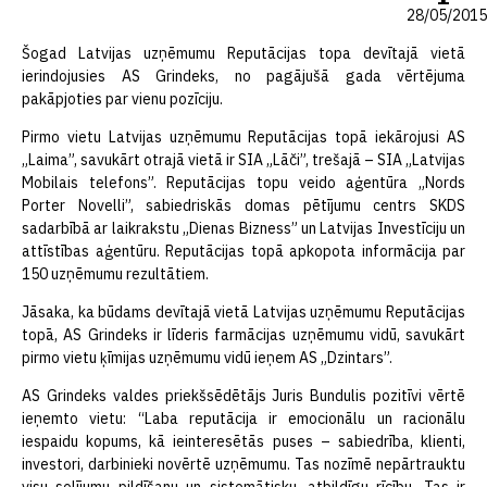
28/05/2015
Šogad Latvijas uzņēmumu Reputācijas topa devītajā vietā
ierindojusies AS Grindeks, no pagājušā gada vērtējuma
pakāpjoties par vienu pozīciju.
Pirmo vietu Latvijas uzņēmumu Reputācijas topā iekārojusi AS
„Laima”, savukārt otrajā vietā ir SIA „Lāči”, trešajā – SIA „Latvijas
Mobilais telefons”. Reputācijas topu veido aģentūra „Nords
Porter Novelli”, sabiedriskās domas pētījumu centrs SKDS
sadarbībā ar laikrakstu „Dienas Bizness” un Latvijas Investīciju un
attīstības aģentūru. Reputācijas topā apkopota informācija par
150 uzņēmumu rezultātiem.
Jāsaka, ka būdams devītajā vietā Latvijas uzņēmumu Reputācijas
topā, AS Grindeks ir līderis farmācijas uzņēmumu vidū, savukārt
pirmo vietu ķīmijas uzņēmumu vidū ieņem AS „Dzintars”.
AS Grindeks valdes priekšsēdētājs Juris Bundulis pozitīvi vērtē
ieņemto vietu: “Laba reputācija ir emocionālu un racionālu
iespaidu kopums, kā ieinteresētās puses – sabiedrība, klienti,
investori, darbinieki novērtē uzņēmumu. Tas nozīmē nepārtrauktu
visu solījumu pildīšanu un sistemātisku, atbildīgu rīcību. Tas ir