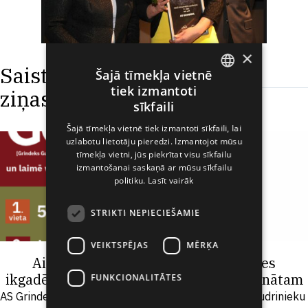
×
Saistītās
Šajā tīmekļa vietnē
tiek izmantoti
ziņas
ENGLISH
sīkfaili
LATVIAN
Šajā tīmekļa vietnē tiek izmantoti sīkfaili, lai
uzlabotu lietotāju pieredzi. Izmantojot mūsu
RUSSIAN
tīmekļa vietni, jūs piekrītat visu sīkfailu
SPANISH
izmantošanai saskaņā ar mūsu sīkfailu
politiku.
Lasīt vairāk
STRIKTI NEPIECIEŠAMIE
VEIKTSPĒJAS
MĒRĶA
Aicinām 8.klases skolēnus pieteikties
ikgadējam Grindeks Gudrinieku čempionātam
FUNKCIONALITĀTES
AS Grindeks arī šogad organizē ikgadējo Grindeks Gudrinieku