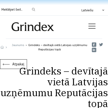
Meklējiet šeit..
Latviešu
Jaunums
›
Grindeks – devītajā vietā Latvijas uzņēmumu
Reputācijas topā
Atpakaļ
Grindeks – devītajā
vietā Latvijas
uzņēmumu Reputācijas
topā