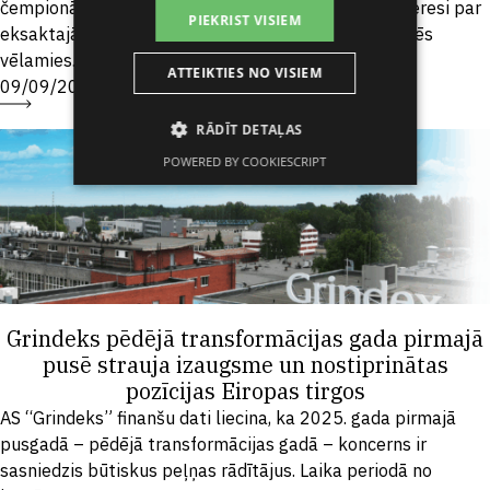
čempionātu 2025, lai veicinātu Latvijas skolēnu interesi par
PIEKRIST VISIEM
eksaktajām zinātnēm – ķīmiju, fiziku un bioloģiju. Mēs
vēlamies...
ATTEIKTIES NO VISIEM
09/09/2025
RĀDĪT DETAĻAS
POWERED BY COOKIESCRIPT
Grindeks pēdējā transformācijas gada pirmajā
pusē strauja izaugsme un nostiprinātas
pozīcijas Eiropas tirgos
AS “Grindeks” finanšu dati liecina, ka 2025. gada pirmajā
pusgadā – pēdējā transformācijas gadā – koncerns ir
sasniedzis būtiskus peļņas rādītājus. Laika periodā no