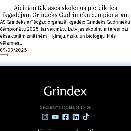
Aicinām 8.klases skolēnus pieteikties
ikgadējam Grindeks Gudrinieku čempionātam
AS Grindeks arī šogad organizē ikgadējo Grindeks Gudrinieku
čempionātu 2025, lai veicinātu Latvijas skolēnu interesi par
eksaktajām zinātnēm – ķīmiju, fiziku un bioloģiju. Mēs
vēlamies...
09/09/2025
Seko mums sociālajos tīklos