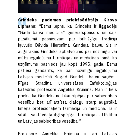
Grindeks padomes priekšsēdētājs Kirovs
Lipmans:
“Esmu lepns, ka Grindeks ir ilggadējs
“Gada balva medicīnā” ģenerālsponsors un šajā
pasākumā pasniedzam par brīnišķīgu tradīciju
kļuvušo Dāvida Hieronīma Grindeļa balvu. Šis ir
augstākais Grindeks apbalvojums par nozīmīgu vai
mūža ieguldījumu farmācijas un medicīnas jomā, ko
uzņēmums pasniedz jau kopš 1995. gada. Esmu
patiesi gandarīts, ka par nozīmīgu ieguldījumu
Latvijas medicīnā šogad Grindeļa balvu saņēma
Rīgas Stradiņa universitātes Infektoloģijas
katedras profesore Angelika Krūmiņa. Man ir liels
prieks, ka Grindeks ne tikai rūpējas par sabiedrības
veselību, bet arī attīsta dialogu starp augstākā
līmeņa profesionāļiem farmācijā un medicīnā. Tā ir
vitāla sastāvdaļa ilgtspējīgai farmācijas attīstībai
un Latvijas sabiedrības veselībai.”
Profesore Angelika Krūmiņa ir arī Latvijas