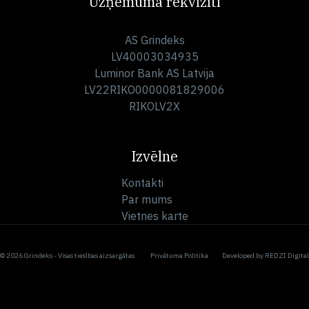
Uzņēmuma rekvizīti
AS Grindeks
LV40003034935
Luminor Bank AS Latvija
LV22RIKO0000081829006
RIKOLV2X
Izvēlne
Kontakti
Par mums
Vietnes karte
© 2026 Grindeks - Visas tiesības aizsargātas
Privātuma Politika
Developed by
REDZI Digital