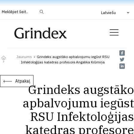
Meklējiet šeit..
Latviešu
Jaunums
›
Grindeks augstāko apbalvojumu iegūst RSU
Infektoloģijas katedras profesore Angelika Krūmiņa
Atpakaļ
Grindeks augstāko
apbalvojumu iegūst
RSU Infektoloģijas
katedras profesore