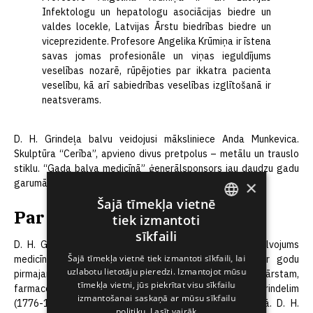
Infektologu un hepatologu asociācijas biedre un
valdes locekle, Latvijas Ārstu biedrības biedre un
viceprezidente. Profesore Angelika Krūmiņa ir īstena
savas jomas profesionāle un viņas ieguldījums
veselības nozarē, rūpējoties par ikkatra pacienta
veselību, kā arī sabiedrības veselības izglītošanā ir
neatsverams.
D. H. Grindeļa balvu veidojusi māksliniece Anda Munkevica.
Skulptūra “Cerība”, apvieno divus pretpolus – metālu un trauslo
stiklu. “Gada balva medicīnā” ģenerālsponsors jau daudzu gadu
×
garumā ir Baltijas valstīs vadošais zāļu ražotājs Grindeks.
Šajā tīmekļa vietnē
Par balvu
tiek izmantoti
ENGLISH
sīkfaili
D. H. Grindeļa balva ir augstākais profesionālais apbalvojums
LATVIAN
Šajā tīmekļa vietnē tiek izmantoti sīkfaili, lai
medicīnas un farmācijas jomā, kas tiek piešķirts par godu
uzlabotu lietotāju pieredzi. Izmantojot mūsu
RUSSIAN
pirmajam latviešu izcelsmes dabas zinātniekam, ārstam,
tīmekļa vietni, jūs piekrītat visu sīkfailu
farmaceitam un profesoram Dāvidam Hieronīmam Grindelim
SPANISH
izmantošanai saskaņā ar mūsu sīkfailu
(1776-1836). Pirmo reizi tā tika pasniegta 1995. gadā. D. H.
politiku.
Lasīt vairāk