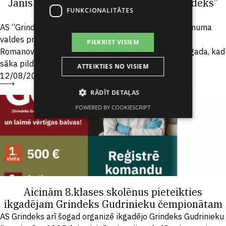
Jānis Romanovskis kļuvis par AS “Grindeks”
FUNKCIONALITĀTES
valdes priekšsēdētāju
AS “Grindeks” valdē notikušas izmaiņas – par uzņēmuma
valdes priekšsēdētāju iecelts Jānis Romanovskis.
PIEKRIST VISIEM
Romanovskis ar “Grindeks” saistīts jau kopš 2003. gada, kad
sāka pildīt finanšu...
ATTEIKTIES NO VISIEM
12/08/2025
RĀDĪT DETAĻAS
POWERED BY COOKIESCRIPT
Aicinām 8.klases skolēnus pieteikties
ikgadējam Grindeks Gudrinieku čempionātam
AS Grindeks arī šogad organizē ikgadējo Grindeks Gudrinieku