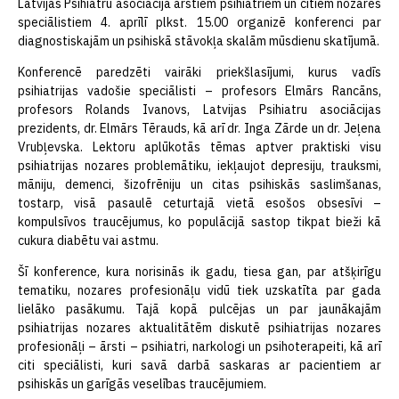
Latvijas Psihiatru asociācija ārstiem psihiatriem un citiem nozares
speciālistiem 4. aprīlī plkst. 15.00 organizē konferenci par
diagnostiskajām un psihiskā stāvokļa skalām mūsdienu skatījumā.
Konferencē paredzēti vairāki priekšlasījumi, kurus vadīs
psihiatrijas vadošie speciālisti – profesors Elmārs Rancāns,
profesors Rolands Ivanovs, Latvijas Psihiatru asociācijas
prezidents, dr. Elmārs Tērauds, kā arī dr. Inga Zārde un dr. Jeļena
Vrubļevska. Lektoru aplūkotās tēmas aptver praktiski visu
psihiatrijas nozares problemātiku, iekļaujot depresiju, trauksmi,
māniju, demenci, šizofrēniju un citas psihiskās saslimšanas,
tostarp, visā pasaulē ceturtajā vietā esošos obsesīvi –
kompulsīvos traucējumus, ko populācijā sastop tikpat bieži kā
cukura diabētu vai astmu.
Šī konference, kura norisinās ik gadu, tiesa gan, par atšķirīgu
tematiku, nozares profesionāļu vidū tiek uzskatīta par gada
lielāko pasākumu. Tajā kopā pulcējas un par jaunākajām
psihiatrijas nozares aktualitātēm diskutē psihiatrijas nozares
profesionāļi – ārsti – psihiatri, narkologi un psihoterapeiti, kā arī
citi speciālisti, kuri savā darbā saskaras ar pacientiem ar
psihiskās un garīgās veselības traucējumiem.