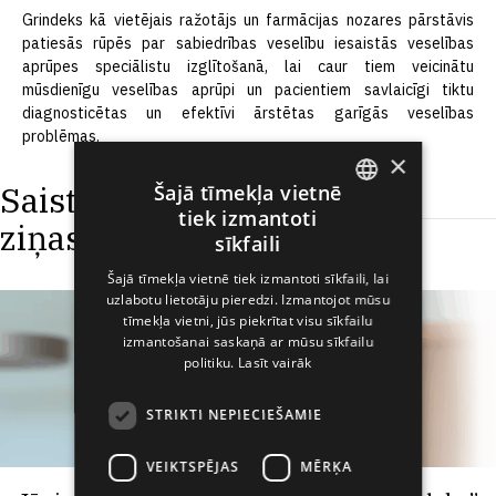
Grindeks kā vietējais ražotājs un farmācijas nozares pārstāvis
patiesās rūpēs par sabiedrības veselību iesaistās veselības
aprūpes speciālistu izglītošanā, lai caur tiem veicinātu
mūsdienīgu veselības aprūpi un pacientiem savlaicīgi tiktu
diagnosticētas un efektīvi ārstētas garīgās veselības
problēmas.
×
Saistītās
Šajā tīmekļa vietnē
tiek izmantoti
ziņas
ENGLISH
sīkfaili
LATVIAN
Šajā tīmekļa vietnē tiek izmantoti sīkfaili, lai
uzlabotu lietotāju pieredzi. Izmantojot mūsu
RUSSIAN
tīmekļa vietni, jūs piekrītat visu sīkfailu
SPANISH
izmantošanai saskaņā ar mūsu sīkfailu
politiku.
Lasīt vairāk
STRIKTI NEPIECIEŠAMIE
VEIKTSPĒJAS
MĒRĶA