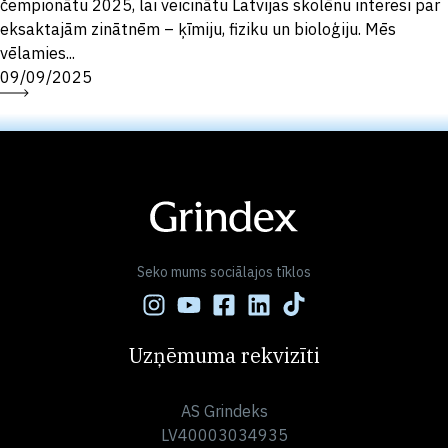
čempionātu 2025, lai veicinātu Latvijas skolēnu interesi par
eksaktajām zinātnēm – ķīmiju, fiziku un bioloģiju. Mēs
vēlamies...
09/09/2025
Seko mums sociālajos tīklos
Uzņēmuma rekvizīti
AS Grindeks
LV40003034935