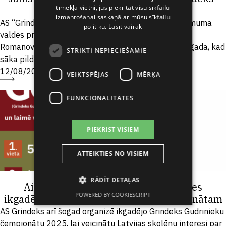
tīmekļa vietni, jūs piekrītat visu sīkfailu
valdes priekšsēdētāju
SPANISH
izmantošanai saskaņā ar mūsu sīkfailu
AS “Grindeks” valdē notikušas izmaiņas – par uzņēmuma
politiku.
Lasīt vairāk
valdes priekšsēdētāju iecelts Jānis Romanovskis.
Romanovskis ar “Grindeks” saistīts jau kopš 2003. gada, kad
STRIKTI NEPIECIEŠAMIE
sāka pildīt finanšu...
12/08/2025
VEIKTSPĒJAS
MĒRĶA
FUNKCIONALITĀTES
PIEKRIST VISIEM
ATTEIKTIES NO VISIEM
RĀDĪT DETAĻAS
Aicinām 8.klases skolēnus pieteikties
POWERED BY COOKIESCRIPT
ikgadējam Grindeks Gudrinieku čempionātam
AS Grindeks arī šogad organizē ikgadējo Grindeks Gudrinieku
čempionātu 2025, lai veicinātu Latvijas skolēnu interesi par