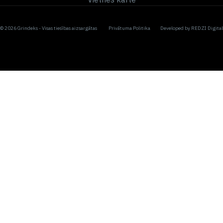
© 2026 Grindeks - Visas tiesības aizsargātas
Privātuma Politika
Developed by
REDZI Digital