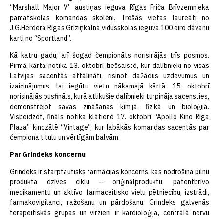
“Marshall Major V” austiņas ieguva Rīgas Friča Brīvzemnieka
pamatskolas komandas skolēni. Trešās vietas laureāti no
J.G.Herdera Rīgas Grīziņkalna vidusskolas ieguva 100 eiro dāvanu
karti no “Sportland”.
Kā katru gadu, arī šogad čempionāts norisinājās trīs posmos.
Pirmā kārta notika 13. oktobrī tiešsaistē, kur dalībnieki no visas
Latvijas sacentās attālināti, risinot dažādus uzdevumus un
izaicinājumus, lai iegūtu vietu nākamajā kārtā. 15. oktobrī
norisinājās pusfināls, kurā atlikušie dalībnieki turpināja sacensties,
demonstrējot savas zināšanas ķīmijā, fizikā un bioloģijā.
Visbeidzot, fināls notika klātienē 17. oktobrī “Apollo Kino Rīga
Plaza” kinozālē “Vintage”, kur labākās komandas sacentās par
čempiona titulu un vērtīgām balvām.
Par Grindeks koncernu
Grindeks ir starptautisks farmācijas koncerns, kas nodrošina pilnu
produkta dzīves ciklu – oriģinālproduktu, patentbrīvo
medikamentu un aktīvo farmaceitisko vielu pētniecību, izstrādi,
farmakovigilanci, ražošanu un pārdošanu. Grindeks galvenās
terapeitiskās grupas un virzieni ir kardioloģija, centrālā nervu