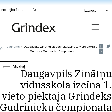
Meklējiet šeit..
Latviešu
Jaunums
›
Daugavpils Zinātņu vidusskola izcīna 1. vieto piektajā
Grindeks Gudrinieku čempionātā
Atpakaļ
Daugavpils Zinātņu
vidusskola izcīna 1.
vieto piektajā Grindeks
Gudrinieku čempionātā