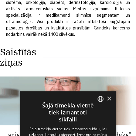
sistēma, onkoloģija, diabēts, dermatoloģija, kardioloģija un
aktīvās farmaceitiskās vielas. Meitas uzņēmuma Kalceks
specializācija ir medikamenti slimnīcu segmentam un
oftalmoloģija. Visi produkti ir ražoti atbilstoši augstajām
pasaules drošības un kvalitātes prasībām. Grindeks koncerns
nodarbina vairāk nekā 1400 cilvēkus.
Saistītās
ziņas
×
Šajā tīmekļa vietnē
tiek izmantoti
ENGLISH
sīkfaili
LATVIAN
Šajā tīmekļa vietnē tiek izmantoti sīkfaili, lai
Jānis Romanovskis kļuvis par AS “Grindeks”
uzlabotu lietotāju pieredzi. Izmantojot mūsu
RUSSIAN