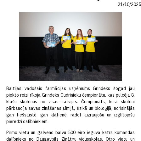
21/10/2025
Baltijas vadošais farmācijas uzņēmums Grindeks šogad jau
piekto reizi rīkoja Grindeks Gudrinieku čempionātu, kas pulcēja 8.
klašu skolēnus no visas Latvijas. Čempionāts, kurā skolēni
pārbaudīja savas zināšanas ķīmijā, fizikā un bioloģijā, norisinājās
gan tiešsaistē, gan klātienē, radot aizraujošu un izglītojošu
pieredzi dalībniekiem.
Pirmo vietu un galveno balvu 500 eiro ieguva katrs komandas
dalībnieks no Daugavpils Zinātņu vidusskolas. Otro vietu un