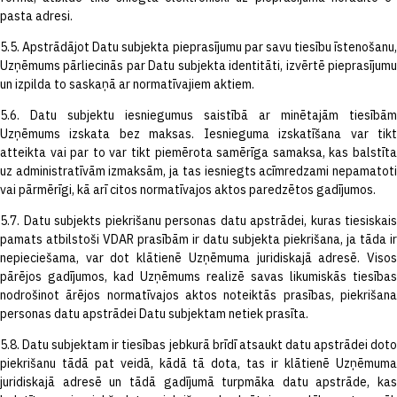
pasta adresi.
5.5. Apstrādājot Datu subjekta pieprasījumu par savu tiesību īstenošanu,
Uzņēmums pārliecinās par Datu subjekta identitāti, izvērtē pieprasījumu
un izpilda to saskaņā ar normatīvajiem aktiem.
5.6. Datu subjektu iesniegumus saistībā ar minētajām tiesībām
Uzņēmums izskata bez maksas. Iesnieguma izskatīšana var tikt
atteikta vai par to var tikt piemērota samērīga samaksa, kas balstīta
uz administratīvām izmaksām, ja tas iesniegts acīmredzami nepamatoti
vai pārmērīgi, kā arī citos normatīvajos aktos paredzētos gadījumos.
5.7. Datu subjekts piekrišanu personas datu apstrādei, kuras tiesiskais
pamats atbilstoši VDAR prasībām ir datu subjekta piekrišana, ja tāda ir
nepieciešama, var dot klātienē Uzņēmuma juridiskajā adresē. Visos
pārējos gadījumos, kad Uzņēmums realizē savas likumiskās tiesības
nodrošinot ārējos normatīvajos aktos noteiktās prasības, piekrišana
personas datu apstrādei Datu subjektam netiek prasīta.
5.8. Datu subjektam ir tiesības jebkurā brīdī atsaukt datu apstrādei doto
piekrišanu tādā pat veidā, kādā tā dota, tas ir klātienē Uzņēmuma
juridiskajā adresē un tādā gadījumā turpmāka datu apstrāde, kas