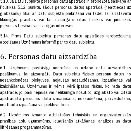
5.13. Ja Datu subjekta personas datu apstrāde ir ierobežota saskaņā ar
Politikas 5.12. punktu, šādus personas datus apstrādā (neattiecas uz
glabāšanu) tikai ar Datu subjekta piekrišanu vai tādēļ, lai aizstāvētu
likumīgas prasības vai lai aizsargātu citas fiziskas vai juridiskas
personas tiesības vai svarīgas intereses.
5.14. Pirms Datu subjekta personas datu apstrādes ierobežojuma
atcelšanas Uzņēmums informē par to datu subjektu.
6. Personas datu aizsardzība
6.1. Uzņēmums pastāvīgi nodrošina un uzlabo datu aizsardzības
pasākumus, lai aizsargātu Datu subjektu fizisko personu datus no
nesankcionētas piekļuves, nejaušas nozaudēšanas, izpaušanas vai
iznīcināšanas. Uzņēmums ir ņēmis vērā īpašos riskus, ko rada datu
apstrāde, jo īpaši nejauša vai nelikumīga nosūtīto, uzglabāto vai citādi
apstrādāto personas datu iznīcināšana, nozaudēšana, pārveidošana,
neatļauta izpaušana vai piekļuve tiem.
6.2. Uzņēmums izmanto atbilstošas tehniskās un organizatoriskās
prasības t.sk. ugunsmūrus, ielaušanās atkāšanas, analīzes un datu
šifrēšanas programmatūras.