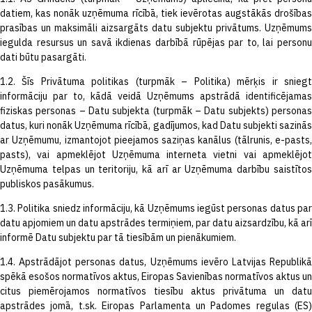
datiem, kas nonāk uzņēmuma rīcībā, tiek ievērotas augstākās drošības
prasības un maksimāli aizsargāts datu subjektu privātums. Uzņēmums
iegulda resursus un savā ikdienas darbībā rūpējas par to, lai personu
dati būtu pasargāti.
1.2. Šīs Privātuma politikas (turpmāk – Politika) mērķis ir sniegt
informāciju par to, kādā veidā Uzņēmums apstrādā identificējamas
fiziskas personas – Datu subjekta (turpmāk – Datu subjekts) personas
datus, kuri nonāk Uzņēmuma rīcībā, gadījumos, kad Datu subjekti sazinās
ar Uzņēmumu, izmantojot pieejamos saziņas kanālus (tālrunis, e-pasts,
pasts), vai apmeklējot Uzņēmuma interneta vietni vai apmeklējot
Uzņēmuma telpas un teritoriju, kā arī ar Uzņēmuma darbību saistītos
publiskos pasākumus.
1.3. Politika sniedz informāciju, kā Uzņēmums iegūst personas datus par
datu apjomiem un datu apstrādes termiņiem, par datu aizsardzību, kā arī
informē Datu subjektu par tā tiesībām un pienākumiem.
1.4. Apstrādājot personas datus, Uzņēmums ievēro Latvijas Republikā
spēkā esošos normatīvos aktus, Eiropas Savienības normatīvos aktus un
citus piemērojamos normatīvos tiesību aktus privātuma un datu
apstrādes jomā, t.sk. Eiropas Parlamenta un Padomes regulas (ES)