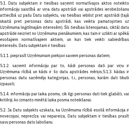
5.1. Datu subjektam ir tiesības saņemt normatīvajos aktos noteikto
informāciju saistībā ar viņa datu apstrādi vai apstrādes ierobežošanu
attiecībā uz pašu Datu subjektu, vai tiesības iebilst pret apstrādi (tajā
skaitā pret personas datu apstrādi, kas veikta pamatojoties uz
Uzņēmuma leģitīmajām interesēm). Šīs tiesības īstenojamas, ciktāl datu
apstrāde neizriet no Uzņēmuma pienākumiem, kas tam ir uzlikti ar spēkā
esošajiem normatīvajiem aktiem, un kuri tiek veikti sabiedrības
interesēs. Datu subjektam ir tiesības:
5.1.1. pieprasīt Uzņēmumam piekļuvi saviem personas datiem;
5.1.2. saņemt informāciju par to, kādi personas dati par viņu ir
Uzņēmuma rīcībā un kāds ir šo datu apstrādes mērķis;5.1.3. kādas ir
personas datu saņēmēju kategorijas, t.i., personas, kurām dati tikuši
izpausti;
5.1.4. informāciju par laika posmu, cik ilgi personas dati tiek glabāti, vai
kritēriji, ko izmanto minētā laika posma noteikšanai.
5.2. Ja Datu subjekts uzskata, ka Uzņēmuma rīcībā esošā informācija ir
novecojusi, neprecīza vai nepareiza, Datu subjektam ir tiesības prasīt
savu personas datu labošanu.