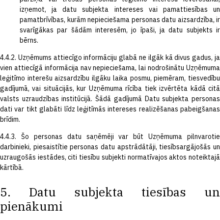
izņemot, ja datu subjekta intereses vai pamattiesības un
pamatbrīvības, kurām nepieciešama personas datu aizsardzība, ir
svarīgākas par šādām interesēm, jo īpaši, ja datu subjekts ir
bērns.
4.4.2. Uzņēmums attiecīgo informāciju glabā ne ilgāk kā divus gadus, ja
vien attiecīgā informācija nav nepieciešama, lai nodrošinātu Uzņēmuma
leģitīmo interešu aizsardzību ilgāku laika posmu, piemēram, tiesvedību
gadījumā, vai situācijās, kur Uzņēmuma rīcība tiek izvērtēta kādā citā
valsts uzraudzības institūcijā. Šādā gadījumā Datu subjekta personas
dati var tikt glabāti līdz leģitīmās intereses realizēšanas pabeigšanas
brīdim.
4.4.3. Šo personas datu saņēmēji var būt Uzņēmuma pilnvarotie
darbinieki, piesaistītie personas datu apstrādātāji, tiesībsargājošās un
uzraugošās iestādes, citi tiesību subjekti normatīvajos aktos noteiktajā
kārtībā.
5. Datu subjekta tiesības un
pienākumi