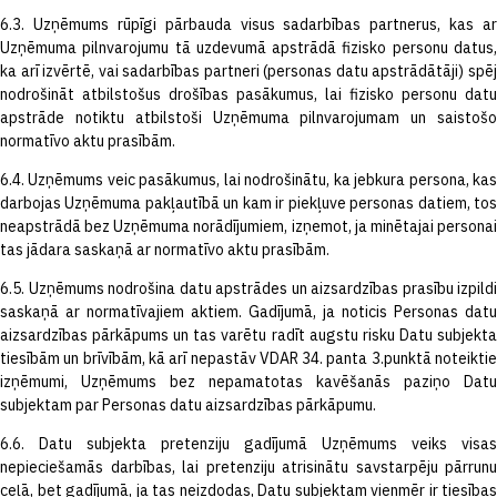
6.3. Uzņēmums rūpīgi pārbauda visus sadarbības partnerus, kas ar
Uzņēmuma pilnvarojumu tā uzdevumā apstrādā fizisko personu datus,
ka arī izvērtē, vai sadarbības partneri (personas datu apstrādātāji) spēj
nodrošināt atbilstošus drošības pasākumus, lai fizisko personu datu
apstrāde notiktu atbilstoši Uzņēmuma pilnvarojumam un saistošo
normatīvo aktu prasībām.
6.4. Uzņēmums veic pasākumus, lai nodrošinātu, ka jebkura persona, kas
darbojas Uzņēmuma pakļautībā un kam ir piekļuve personas datiem, tos
neapstrādā bez Uzņēmuma norādījumiem, izņemot, ja minētajai personai
tas jādara saskaņā ar normatīvo aktu prasībām.
6.5. Uzņēmums nodrošina datu apstrādes un aizsardzības prasību izpildi
saskaņā ar normatīvajiem aktiem. Gadījumā, ja noticis Personas datu
aizsardzības pārkāpums un tas varētu radīt augstu risku Datu subjekta
tiesībām un brīvībām, kā arī nepastāv VDAR 34. panta 3.punktā noteiktie
izņēmumi, Uzņēmums bez nepamatotas kavēšanās paziņo Datu
subjektam par Personas datu aizsardzības pārkāpumu.
6.6. Datu subjekta pretenziju gadījumā Uzņēmums veiks visas
nepieciešamās darbības, lai pretenziju atrisinātu savstarpēju pārrunu
ceļā, bet gadījumā, ja tas neizdodas, Datu subjektam vienmēr ir tiesības