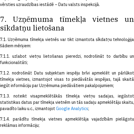
vērsties uzraudzības iestādē – Datu valsts inspekcijā.
7. Uzņēmuma tīmekļa vietnes un
sīkdatņu lietošana
7.1. Uzņēmuma tīmekļa vietnēs var tikt izmantota sīkdatņu tehnoloģija
šādiem mērķiem:
7.1.1. uzlabot vietņu lietošanas pieredzi, nodrošināt to darbību un
funkcionalitāti;
7.1.2. nodrošināt Datu subjektam iespēju brīvi apmeklēt un pārlūkot
tīmekļa vietnes, izmantojot visas to piedāvātās iespējas, tajā skaitā
iegūt informāciju par Uzņēmuma piedāvātiem pakalpojumiem;
7.1.3. noteikt visapmeklētākās tīmekļa vietņu sadaļas, iegūstot
statistikas datus par tīmekļa vietnēm un tās sadaļu apmeklētāju skaitu,
pavadīto laiku u.c., izmantojot
Google Analytics
;
7.1.4. parādītu tīmekļa vietnes apmeklētāja vajadzībām pielāgotu
reklāmas informāciju;