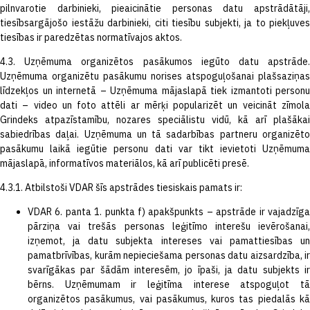
pilnvarotie darbinieki, pieaicinātie personas datu apstrādātāji,
tiesībsargājošo iestāžu darbinieki, citi tiesību subjekti, ja to piekļuves
tiesības ir paredzētas normatīvajos aktos.
4.3. Uzņēmuma organizētos pasākumos iegūto datu apstrāde.
Uzņēmuma organizētu pasākumu norises atspoguļošanai plašsaziņas
līdzekļos un internetā – Uzņēmuma mājaslapā tiek izmantoti personu
dati – video un foto attēli ar mērķi popularizēt un veicināt zīmola
Grindeks atpazīstamību, nozares speciālistu vidū, kā arī plašākai
sabiedrības daļai. Uzņēmuma un tā sadarbības partneru organizēto
pasākumu laikā iegūtie personu dati var tikt ievietoti Uzņēmuma
mājaslapā, informatīvos materiālos, kā arī publicēti presē.
4.3.1. Atbilstoši VDAR šīs apstrādes tiesiskais pamats ir:
VDAR 6. panta 1. punkta f) apakšpunkts – apstrāde ir vajadzīga
pārziņa vai trešās personas leģitīmo interešu ievērošanai,
izņemot, ja datu subjekta intereses vai pamattiesības un
pamatbrīvības, kurām nepieciešama personas datu aizsardzība, ir
svarīgākas par šādām interesēm, jo īpaši, ja datu subjekts ir
bērns. Uzņēmumam ir leģitīma interese atspoguļot tā
organizētos pasākumus, vai pasākumus, kuros tas piedalās kā