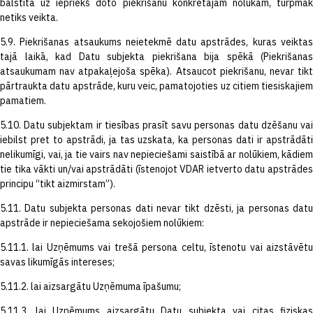
balstīta uz iepriekš doto piekrišanu konkrētajam nolūkam, turpmāk
netiks veikta.
5.9. Piekrišanas atsaukums neietekmē datu apstrādes, kuras veiktas
tajā laikā, kad Datu subjekta piekrišana bija spēkā (Piekrišanas
atsaukumam nav atpakaļejoša spēka). Atsaucot piekrišanu, nevar tikt
pārtraukta datu apstrāde, kuru veic, pamatojoties uz citiem tiesiskajiem
pamatiem.
5.10. Datu subjektam ir tiesības prasīt savu personas datu dzēšanu vai
iebilst pret to apstrādi, ja tas uzskata, ka personas dati ir apstrādāti
nelikumīgi, vai, ja tie vairs nav nepieciešami saistībā ar nolūkiem, kādiem
tie tika vākti un/vai apstrādāti (īstenojot VDAR ietverto datu apstrādes
principu “tikt aizmirstam”).
5.11. Datu subjekta personas dati nevar tikt dzēsti, ja personas datu
apstrāde ir nepieciešama sekojošiem nolūkiem:
5.11.1. lai Uzņēmums vai trešā persona celtu, īstenotu vai aizstāvētu
savas likumīgās intereses;
5.11.2. lai aizsargātu Uzņēmuma īpašumu;
5.11.3. lai Uzņēmums aizsargātu Datu subjekta vai citas fiziskas