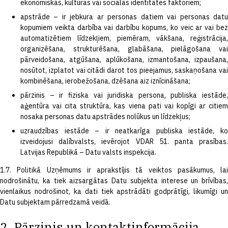
ekonomiskās, kultūras vai sociālās identitātes faktoriem;
apstrāde – ir jebkura ar personas datiem vai personas datu
kopumiem veikta darbība vai darbību kopums, ko veic ar vai bez
automatizētiem līdzekļiem, piemēram, vākšana, reģistrācija,
organizēšana, strukturēšana, glabāšana, pielāgošana vai
pārveidošana, atgūšana, aplūkošana, izmantošana, izpaušana,
nosūtot, izplatot vai citādi darot tos pieejamus, saskaņošana vai
kombinēšana, ierobežošana, dzēšana aiz iznīcināšana;
pārzinis – ir fiziska vai juridiska persona, publiska iestāde,
aģentūra vai cita struktūra, kas viena pati vai kopīgi ar citiem
nosaka personas datu apstrādes nolūkus un līdzekļus;
uzraudzības iestāde – ir neatkarīga publiska iestāde, ko
izveidojusi dalībvalsts, ievērojot VDAR 51. panta prasības.
Latvijas Republikā – Datu valsts inspekcija.
1.7. Politikā Uzņēmums ir aprakstījis tā veiktos pasākumus, lai
nodrošinātu, ka tiek aizsargātas Datu subjekta interese un brīvības,
vienlaikus nodrošinot, ka dati tiek apstrādāti godprātīgi, likumīgi un
Datu subjektam pārredzamā veidā.
2. Pārzinis un kontaktinformācija