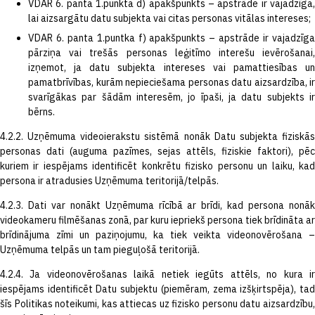
VDAR 6. panta 1.punkta d) apakšpunkts – apstrāde ir vajadzīga,
lai aizsargātu datu subjekta vai citas personas vitālas intereses;
VDAR 6. panta 1.puntka f) apakšpunkts – apstrāde ir vajadzīga
pārziņa vai trešās personas leģitīmo interešu ievērošanai,
izņemot, ja datu subjekta intereses vai pamattiesības un
pamatbrīvības, kurām nepieciešama personas datu aizsardzība, ir
svarīgākas par šādām interesēm, jo īpaši, ja datu subjekts ir
bērns.
4.2.2. Uzņēmuma videoierakstu sistēmā nonāk Datu subjekta fiziskās
personas dati (auguma pazīmes, sejas attēls, fiziskie faktori), pēc
kuriem ir iespējams identificēt konkrētu fizisko personu un laiku, kad
persona ir atradusies Uzņēmuma teritorijā/telpās.
4.2.3. Dati var nonākt Uzņēmuma rīcībā ar brīdi, kad persona nonāk
videokameru filmēšanas zonā, par kuru iepriekš persona tiek brīdināta ar
brīdinājuma zīmi un paziņojumu, ka tiek veikta videonovērošana –
Uzņēmuma telpās un tam pieguļošā teritorijā.
4.2.4. Ja videonovērošanas laikā netiek iegūts attēls, no kura ir
iespējams identificēt Datu subjektu (piemēram, zema izšķirtspēja), tad
šīs Politikas noteikumi, kas attiecas uz fizisko personu datu aizsardzību,