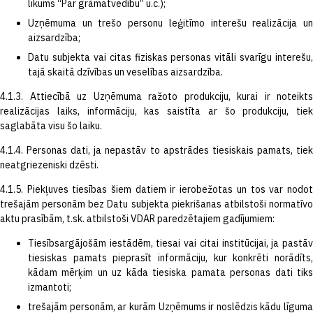
likums “Par grāmatvedību” u.c.);
Uzņēmuma un trešo personu leģitīmo interešu realizācija un
aizsardzība;
Datu subjekta vai citas fiziskas personas vitāli svarīgu interešu,
tajā skaitā dzīvības un veselības aizsardzība.
4.1.3. Attiecībā uz Uzņēmuma ražoto produkciju, kurai ir noteikts
realizācijas laiks, informāciju, kas saistīta ar šo produkciju, tiek
saglabāta visu šo laiku.
4.1.4. Personas dati, ja nepastāv to apstrādes tiesiskais pamats, tiek
neatgriezeniski dzēsti.
4.1.5. Piekļuves tiesības šiem datiem ir ierobežotas un tos var nodot
trešajām personām bez Datu subjekta piekrišanas atbilstoši normatīvo
aktu prasībām, t.sk. atbilstoši VDAR paredzētajiem gadījumiem:
Tiesībsargājošām iestādēm, tiesai vai citai institūcijai, ja pastāv
tiesiskas pamats pieprasīt informāciju, kur konkrēti norādīts,
kādam mērķim un uz kāda tiesiska pamata personas dati tiks
izmantoti;
trešajām personām, ar kurām Uzņēmums ir noslēdzis kādu līguma