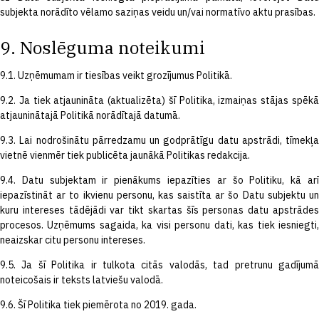
subjekta norādīto vēlamo saziņas veidu un/vai normatīvo aktu prasības.
9. Noslēguma noteikumi
9.1. Uzņēmumam ir tiesības veikt grozījumus Politikā.
9.2. Ja tiek atjaunināta (aktualizēta) šī Politika, izmaiņas stājas spēkā
atjauninātajā Politikā norādītajā datumā.
9.3. Lai nodrošinātu pārredzamu un godprātīgu datu apstrādi, tīmekļa
vietnē vienmēr tiek publicēta jaunākā Politikas redakcija.
9.4. Datu subjektam ir pienākums iepazīties ar šo Politiku, kā arī
iepazīstināt ar to ikvienu personu, kas saistīta ar šo Datu subjektu un
kuru intereses tādējādi var tikt skartas šīs personas datu apstrādes
procesos. Uzņēmums sagaida, ka visi personu dati, kas tiek iesniegti,
neaizskar citu personu intereses.
9.5. Ja šī Politika ir tulkota citās valodās, tad pretrunu gadījumā
noteicošais ir teksts latviešu valodā.
9.6. Šī Politika tiek piemērota no 2019. gada.