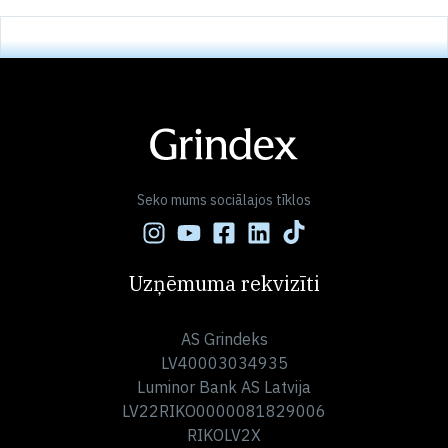
Seko mums sociālajos tīklos
Uzņēmuma rekvizīti
AS Grindeks
LV40003034935
Luminor Bank AS Latvija
LV22RIKO0000081829006
RIKOLV2X