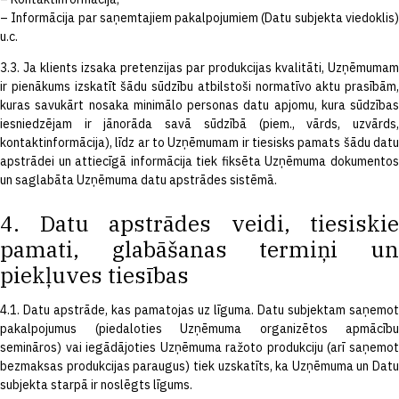
– Informācija par saņemtajiem pakalpojumiem (Datu subjekta viedoklis)
u.c.
3.3. Ja klients izsaka pretenzijas par produkcijas kvalitāti, Uzņēmumam
ir pienākums izskatīt šādu sūdzību atbilstoši normatīvo aktu prasībām,
kuras savukārt nosaka minimālo personas datu apjomu, kura sūdzības
iesniedzējam ir jānorāda savā sūdzībā (piem., vārds, uzvārds,
kontaktinformācija), līdz ar to Uzņēmumam ir tiesisks pamats šādu datu
apstrādei un attiecīgā informācija tiek fiksēta Uzņēmuma dokumentos
un saglabāta Uzņēmuma datu apstrādes sistēmā.
4. Datu apstrādes veidi, tiesiskie
pamati, glabāšanas termiņi un
piekļuves tiesības
4.1. Datu apstrāde, kas pamatojas uz līguma. Datu subjektam saņemot
pakalpojumus (piedaloties Uzņēmuma organizētos apmācību
semināros) vai iegādājoties Uzņēmuma ražoto produkciju (arī saņemot
bezmaksas produkcijas paraugus) tiek uzskatīts, ka Uzņēmuma un Datu
subjekta starpā ir noslēgts līgums.