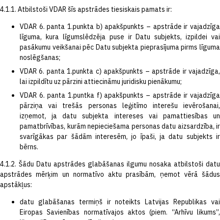
4.1.1. Atbilstoši VDAR šīs apstrādes tiesiskais pamats ir:
VDAR 6. panta 1.punkta b) apakšpunkts – apstrāde ir vajadzīga
līguma, kura līgumslēdzēja puse ir Datu subjekts, izpildei vai
pasākumu veikšanai pēc Datu subjekta pieprasījuma pirms līguma
noslēgšanas;
VDAR 6. panta 1.punkta c) apakšpunkts – apstrāde ir vajadzīga,
lai izpildītu uz pārzini attiecināmu juridisku pienākumu;
VDAR 6. panta 1.puntka f) apakšpunkts – apstrāde ir vajadzīga
pārziņa vai trešās personas leģitīmo interešu ievērošanai,
izņemot, ja datu subjekta intereses vai pamattiesības un
pamatbrīvības, kurām nepieciešama personas datu aizsardzība, ir
svarīgākas par šādām interesēm, jo īpaši, ja datu subjekts ir
bērns.
4.1.2. Šādu Datu apstrādes glabāšanas ilgumu nosaka atbilstoši datu
apstrādes mērķim un normatīvo aktu prasībām, ņemot vērā šādus
apstākļus:
datu glabāšanas termiņš ir noteikts Latvijas Republikas vai
Eiropas Savienības normatīvajos aktos (piem. “Arhīvu likums”,