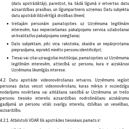
(datu apstrādātāji), paredzot, ka šādā līgumā ir ietvertas datu
aizsardzības prasības, un līgumpartneris uzņemas Datu subjekta
datu apstrādi līdzvērtīgā drošības līmenī;
trešajām personām pamatojoties uz Uzņēmuma leģitīmām
interesēm, kas nepieciešamas pakalpojumu servisa uzlabošanai
un kvalitatīvu pakalpojumu sniegšanai;
Datu subjektam, pēc viņa rakstiska, skaidra un nepārprotama
pieprasījuma, iepriekš minēto personu identificējot;
Tiesai vai citai uzraugošai institūcijai, pamatojoties uz Uzņēmuma
leģitīmām interesēm, attiecībā uz personu, kura ir aizskārusi
Uzņēmuma likumīgās interese.
4.2. Datu apstrāde videonovērošanas ietvaros. Uzņēmums iegūst
personas datus veicot videonovērošanu, kuras mērķis ir noziedzīgu
nodarījumu novēršana vai atklāšana saistībā ar Uzņēmuma un trešo
personu tiesisko interešu aizsardzības nodrošināšanu aizskārumu
gadījumā un personu vitāli svarīgu interešu, dzīvības un veselības,
aizsardzību.
4.2.1. Atbilstoši VDAR šīs apstrādes tiesiskais pamats ir: