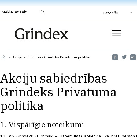
Meklējiet šeit..
Latviešu
Akciju sabiedrības Grindeks Privātuma politika
Akciju sabiedrības
Grindeks Privātuma
politika
1. Vispārīgie noteikumi
1.1. AS Grindeks (turpmāk – Uzņēmums) apliecina, ka pret personu