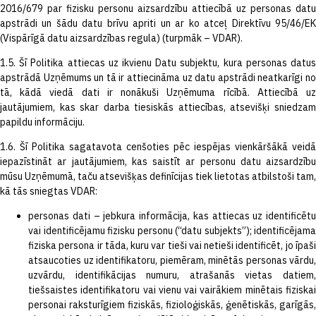
2016/679 par fizisku personu aizsardzību attiecībā uz personas datu
apstrādi un šādu datu brīvu apriti un ar ko atceļ Direktīvu 95/46/EK
(Vispārīgā datu aizsardzības regula) (turpmāk – VDAR).
1.5. Šī Politika attiecas uz ikvienu Datu subjektu, kura personas datus
apstrādā Uzņēmums un tā ir attiecināma uz datu apstrādi neatkarīgi no
tā, kādā viedā dati ir nonākuši Uzņēmuma rīcībā. Attiecībā uz
jautājumiem, kas skar darba tiesiskās attiecības, atsevišķi sniedzam
papildu informāciju.
1.6. Šī Politika sagatavota cenšoties pēc iespējas vienkāršākā veidā
iepazīstināt ar jautājumiem, kas saistīt ar personu datu aizsardzību
mūsu Uzņēmumā, taču atsevišķas definīcijas tiek lietotas atbilstoši tam,
kā tās sniegtas VDAR:
personas dati – jebkura informācija, kas attiecas uz identificētu
vai identificējamu fizisku personu (“datu subjekts”); identificējama
fiziska persona ir tāda, kuru var tieši vai netieši identificēt, jo īpaši
atsaucoties uz identifikatoru, piemēram, minētās personas vārdu,
uzvārdu, identifikācijas numuru, atrašanās vietas datiem,
tiešsaistes identifikatoru vai vienu vai vairākiem minētais fiziskai
personai raksturīgiem fiziskās, fizioloģiskās, ģenētiskās, garīgās,