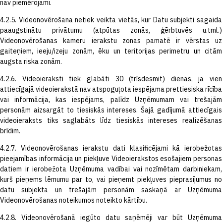
nav piemērojami.
4.2.5. Videonovērošana netiek veikta vietās, kur Datu subjekti sagaida
paaugstinātu privātumu (atpūtas zonās, ģērbtuvēs u.tml.)
Videonovērošanas kameru ierakstu zonas pamatē ir vērstas uz
gaiteņiem, ieeju/izeju zonām, ēku un teritorijas perimetru un citām
augsta riska zonām.
4.2.6. Videoieraksti tiek glabāti 30 (trīsdesmit) dienas, ja vien
attiecīgajā videoierakstā nav atspoguļota iespējama prettiesiska rīcība
vai informācija, kas iespējams, palīdz Uzņēmumam vai trešajām
personām aizsargāt to tiesiskās intereses. Šajā gadījumā attiecīgais
videoieraksts tiks saglabāts līdz tiesiskās intereses realizēšanas
brīdim.
4.2.7. Videonovērošanas ierakstu dati klasificējami kā ierobežotas
pieejamības informācija un piekļuve Videoierakstos esošajiem personas
datiem ir ierobežota Uzņēmuma vadībai vai nozīmētam darbiniekam,
kurš pieņems lēmumu par to, vai pieņemt piekļuves pieprasījumus no
datu subjekta un trešajām personām saskaņā ar Uzņēmuma
Videonovērošanas noteikumos noteikto kārtību.
4.2.8. Videonovērošanā iegūto datu saņēmēji var būt Uzņēmuma