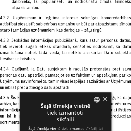
dalībnieks, lai popularizētu un nodrošinātu zīmola Grindeks
atpazīstamību.
4.3.2. Uzņēmumam ir leģitīma interese sekmīgas komercdarbības
attīstībai piesaistīt sabiedrības uzmanību un būt par atpazīstamu zīmolu
starp farmācijas uzņēmumiem, kas darbojas – zāļu tirgū.
4.3.3. Jebkādas informācijas publicēšanā, kura satur personas datus,
tiek ievēroti augsti ētikas standarti, cenšoties nodrošināt, ka datu
izmantošana notiek tādā veidā, lai netiktu aizskartas Datu subjekta
tiesības un brīvības.
4.3.4. Gadījumā, ja Datu subjektam ir radušās pretenzijas pret savu
personas datu apstrādi, pamatojoties uz faktiem un apstākļiem, par ko
Uzņēmums nav informēts, tam ir visas iespējas sazināties ar Uzņēmumu
un iebilst pret attiecīgo datu apstrādi.
×
4.3.5. Šīs kategorijas datus Uzņēmums plāno glabāt pastāvīgi, kā daļu
arhīva, kas ir kā liecība par attiecīgo laika posmu un kalpo par vēstures
Šajā tīmekļa vietnē
informāciju nākamajām paaudzēm, kā Uzņēmums laika gaitā ir attīstījies
tiek izmantoti
ENGLISH
un kā ir palielinājies sniegto pakalpojumu un ražotās produkcijas
sīkfaili
sortiments.
LATVIAN
Šajā tīmekļa vietnē tiek izmantoti sīkfaili, lai