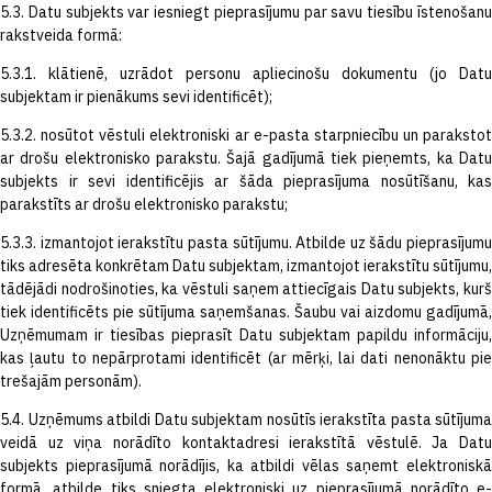
5.3. Datu subjekts var iesniegt pieprasījumu par savu tiesību īstenošanu
rakstveida formā:
5.3.1. klātienē, uzrādot personu apliecinošu dokumentu (jo Datu
subjektam ir pienākums sevi identificēt);
5.3.2. nosūtot vēstuli elektroniski ar e-pasta starpniecību un parakstot
ar drošu elektronisko parakstu. Šajā gadījumā tiek pieņemts, ka Datu
subjekts ir sevi identificējis ar šāda pieprasījuma nosūtīšanu, kas
parakstīts ar drošu elektronisko parakstu;
5.3.3. izmantojot ierakstītu pasta sūtījumu. Atbilde uz šādu pieprasījumu
tiks adresēta konkrētam Datu subjektam, izmantojot ierakstītu sūtījumu,
tādējādi nodrošinoties, ka vēstuli saņem attiecīgais Datu subjekts, kurš
tiek identificēts pie sūtījuma saņemšanas. Šaubu vai aizdomu gadījumā,
Uzņēmumam ir tiesības pieprasīt Datu subjektam papildu informāciju,
kas ļautu to nepārprotami identificēt (ar mērķi, lai dati nenonāktu pie
trešajām personām).
5.4. Uzņēmums atbildi Datu subjektam nosūtīs ierakstīta pasta sūtījuma
veidā uz viņa norādīto kontaktadresi ierakstītā vēstulē. Ja Datu
subjekts pieprasījumā norādījis, ka atbildi vēlas saņemt elektroniskā
formā, atbilde tiks sniegta elektroniski uz pieprasījumā norādīto e-