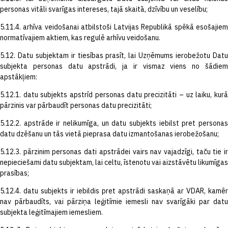
personas vitāli svarīgas intereses, tajā skaitā, dzīvību un veselību;
5.11.4. arhīva veidošanai atbilstoši Latvijas Republikā spēkā esošajiem
normatīvajiem aktiem, kas regulē arhīvu veidošanu.
5.12. Datu subjektam ir tiesības prasīt, lai Uzņēmums ierobežotu Datu
subjekta personas datu apstrādi, ja ir vismaz viens no šādiem
apstākļiem:
5.12.1. datu subjekts apstrīd personas datu precizitāti – uz laiku, kurā
pārzinis var pārbaudīt personas datu precizitāti;
5.12.2. apstrāde ir nelikumīga, un datu subjekts iebilst pret personas
datu dzēšanu un tās vietā pieprasa datu izmantošanas ierobežošanu;
5.12.3. pārzinim personas dati apstrādei vairs nav vajadzīgi, taču tie ir
nepieciešami datu subjektam, lai celtu, īstenotu vai aizstāvētu likumīgas
prasības;
5.12.4. datu subjekts ir iebildis pret apstrādi saskaņā ar VDAR, kamēr
nav pārbaudīts, vai pārziņa leģitīmie iemesli nav svarīgāki par datu
subjekta leģitīmajiem iemesliem.