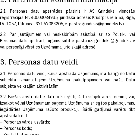
2.1. Personas datu apstrādes pārzinis ir AS Grindeks, vienotās
reģistrācijas Nr. 40003034935, juridiskā adrese: Krustpils iela 53, Rīga,
LV-1057, tālrunis +371 67083205, e-pasts:
grindeks@grindeks.lv
).
2.2. Par jautājumiem vai neskaidrībām saistībā ar šo Politiku vai
Personas datu apstrādi, lūgums sūtīt e-pastu uz:
grindeks@grindeks.lv
vai personīgi vērsties Uzņēmuma juridiskajā adresē.
3. Personas datu veidi
3.1. Personas datu veidi, kurus apstrādā Uzņēmums, ir atkarīgi no Datu
subjekta izmantotajiem Uzņēmuma pakalpojumiem vai paša Datu
subjekta veiktajām aktivitātēm.
3.2. Biežāk apstrādātie dati tiek iegūti, Datu subjektam saņemot, vai,
izsakot vēlmi Uzņēmumam saņemt, Uzņēmuma sniegtos pakalpojumus,
iegādāties Uzņēmuma ražoto produkciju. Šādā gadījumā varētu tikt
apstrādāti dati:
– Personas vārds, uzvārds;
– Personas kods;
– Kontaktinformācija;