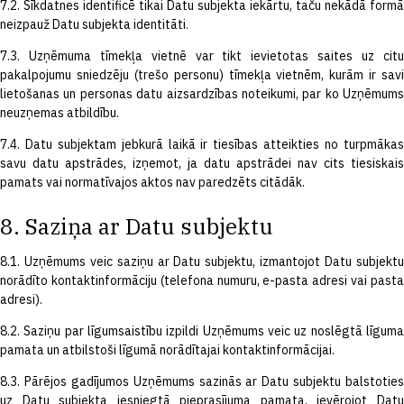
7.2. Sīkdatnes identificē tikai Datu subjekta iekārtu, taču nekādā formā
neizpauž Datu subjekta identitāti.
7.3. Uzņēmuma tīmekļa vietnē var tikt ievietotas saites uz citu
pakalpojumu sniedzēju (trešo personu) tīmekļa vietnēm, kurām ir savi
lietošanas un personas datu aizsardzības noteikumi, par ko Uzņēmums
neuzņemas atbildību.
7.4. Datu subjektam jebkurā laikā ir tiesības atteikties no turpmākas
savu datu apstrādes, izņemot, ja datu apstrādei nav cits tiesiskais
pamats vai normatīvajos aktos nav paredzēts citādāk.
8. Saziņa ar Datu subjektu
8.1. Uzņēmums veic saziņu ar Datu subjektu, izmantojot Datu subjektu
norādīto kontaktinformāciju (telefona numuru, e-pasta adresi vai pasta
adresi).
8.2. Saziņu par līgumsaistību izpildi Uzņēmums veic uz noslēgtā līguma
pamata un atbilstoši līgumā norādītajai kontaktinformācijai.
8.3. Pārējos gadījumos Uzņēmums sazinās ar Datu subjektu balstoties
uz Datu subjekta iesniegtā pieprasījuma pamata, ievērojot Datu