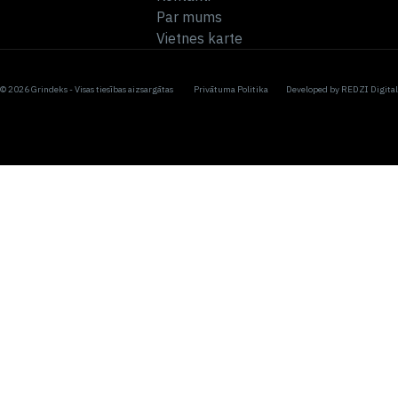
Par mums
Vietnes karte
© 2026 Grindeks - Visas tiesības aizsargātas
Privātuma Politika
Developed by
REDZI Digital