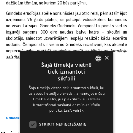
dažādām tēmām, no kuriem 20 būs par ķīmiju.
Grindeks erudīcijas spēle norisināsies jau otro reizi, pērn atzīmējot
uzņēmuma 75 gadu jubileju, un pulcējot vidusskolēnu komandas
no visas Latvijas. Grindeks Gudrinieku čempionāta pirmās vietas
ieguvēji saņems 300 eiro naudas balvu katrs – skolēni un
skolotājs, sniedzot uzvarētājiem iespēju realizēt kādu iecerētu
nodomu. Čempionāts ir viena no Grindeks iniciatīvām, kas akcentē
nepieciešamību
motivēt jauniešus apgūt ar ķīmiju un farmāciju
×
saistītas profesijas.
Šajā tīmekļa vietnē
tiek izmantoti
ENGLISH
sīkfaili
LATVIAN
Šajā tīmekļa vietnē tiek izmantoti sīkfaili, lai
uzlabotu lietotāju pieredzi. Izmantojot mūsu
RUSSIAN
tīmekļa vietni, jūs piekrītat visu sīkfailu
SPANISH
izmantošanai saskaņā ar mūsu sīkfailu
politiku.
Lasīt vairāk
Grindeks Gudrinieku čempionāta nolikums
Lejupielādēt
STRIKTI NEPIECIEŠAMIE