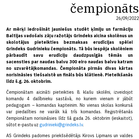
čempionāts
26/09/2022
Ar mērķi iedrošināt jauniešus studēt ķīmiju un farmāciju
Baltijas vadošais zāļu ražotājs Grindeks aicina skolēnus un
skolotājus pieteikties bezmaksas erudīcijas spēlei
Grindeks Gudrinieku čempionāts. Tā būs iespēja skolēniem
pārbaudīt savu erudīciju daudzpusīgās tēmās un
sacensties par naudas balvu 300 eiro naudas balvu katram
no uzvarētājkomandas. Čempionāta pirmās divas kārtas
norisināsies tiešsaistē un fināls būs klātienē. Pieteikšanās
līdz š.g. 26. oktobrim.
Čempionātam aicināti pieteikties 8. klašu skolēni, izveidojot
komandu 4 dalībnieku sastāvā, no kuriem vienam ir jābūt
pedagogam – komandas kapteinim. No vienas skolas konkursā
var piedalīties ne vairāk kā trīs komandas. Reģistrēšanās
čempionātam norisināsies līdz šā gada 26. oktobrim (ieskaitot),
sūtot e-pastu uz
gudrinieki@grindeks.lv
.
AS Grindeks padomes priekšsēdētājs Kirovs Lipmans un valdes