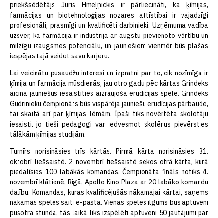
priekšsēdētājs Juris Hmeļņickis ir pārliecināti, ka ķīmijas,
farmācijas un biotehnoloģijas nozares attīstībai ir vajadzīgi
profesionāli, prasmīgi un kvalificēti darbinieki. Uzņēmuma vadība
uzsver, ka farmācija ir industrija ar augstu pievienoto vērtību un
milzīgu izaugsmes potenciālu, un jauniešiem vienmēr būs plašas
iespējas tajā veidot savu karjeru.
Lai veicinātu pusaudžu interesi un izpratni par to, cik nozīmīga ir
ķīmija un farmācija mūsdienās, jau otro gadu pēc kārtas Grindeks
aicina jauniešus iesaistīties aizraujošā erudīcijas spēlē. Grindeks
Gudrinieku čempionāts būs vispārēja jauniešu erudīcijas pārbaude,
tai skaitā arī par ķīmijas tēmām. Īpaši tiks novērtēta skolotāju
iesaisti, jo tieši pedagogi var iedvesmot skolēnus pievērsties
tālākām ķīmijas studijām.
Turnīrs norisināsies trīs kārtās. Pirmā kārta norisināsies 31.
oktobrī tiešsaistē. 2. novembrī tiešsaistē sekos otrā kārta, kurā
piedalīsies 100 labākās komandas. Čempionāta fināls notiks 4.
novembrī klātienē, Rīgā, Apollo Kino Plaza ar 20 labāko komandu
dalību. Komandas, kuras kvalificējušās nākamajai kārtai, saņems
nākamās spēles saiti e-pastā. Vienas spēles ilgums būs aptuveni
pusotra stunda, tās laikā tiks izspēlēti aptuveni 50 jautājumi par