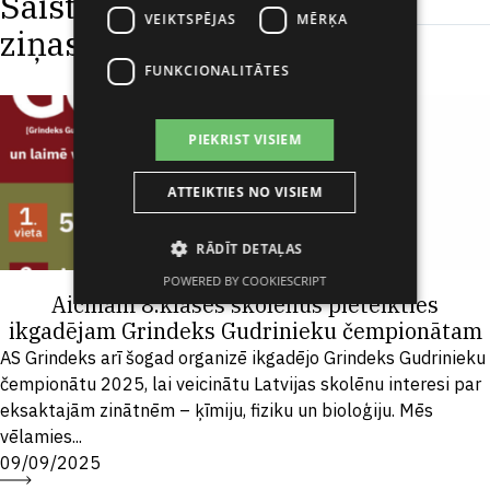
Saistītās
VEIKTSPĒJAS
MĒRĶA
ziņas
FUNKCIONALITĀTES
PIEKRIST VISIEM
ATTEIKTIES NO VISIEM
RĀDĪT DETAĻAS
POWERED BY COOKIESCRIPT
Aicinām 8.klases skolēnus pieteikties
ikgadējam Grindeks Gudrinieku čempionātam
AS Grindeks arī šogad organizē ikgadējo Grindeks Gudrinieku
čempionātu 2025, lai veicinātu Latvijas skolēnu interesi par
eksaktajām zinātnēm – ķīmiju, fiziku un bioloģiju. Mēs
vēlamies...
09/09/2025