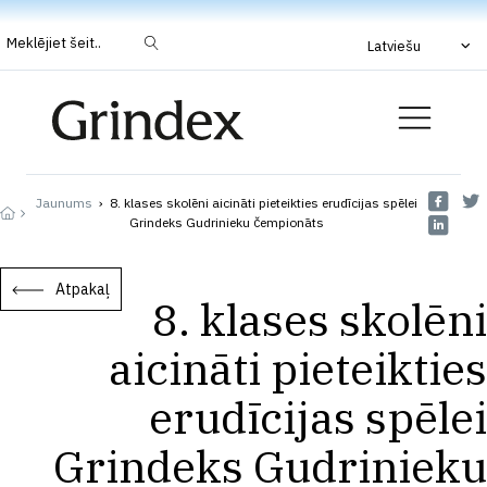
Meklējiet šeit..
Latviešu
Jaunums
›
8. klases skolēni aicināti pieteikties erudīcijas spēlei
Grindeks Gudrinieku čempionāts
Atpakaļ
8. klases skolēni
aicināti pieteikties
erudīcijas spēlei
Grindeks Gudrinieku