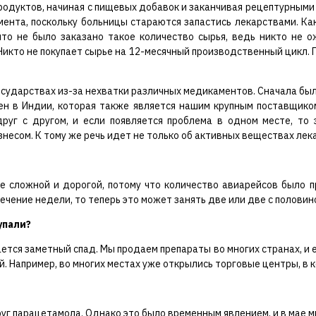
одуктов, начиная с пищевых добавок и заканчивая рецептурными
ента, поскольку больницы стараются запастись лекарствами. Как 
что не было заказано такое количество сырья, ведь никто не о
Никто не покупает сырье на 12-месячный производственный цикл. П
осударствах из-за нехватки различных медикаментов. Сначала были
ен в Индии, которая также является нашим крупным поставщиком.
друг с другом, и если появляется проблема в одном месте, то
несом. К тому же речь идет не только об активных веществах лека
ее сложной и дорогой, потому что количество авиарейсов было 
ечение недели, то теперь это может занять две или две с половин
упали?
ется заметный спад. Мы продаем препараты во многих странах, и е
. Например, во многих местах уже открылись торговые центры, в к
уг парацетамола. Однако это было временным явлением, и в мае м