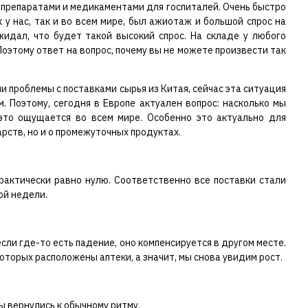
 препаратами и медикаментами для госпиталей. Очень быстро
у нас, так и во всем мире, был ажиотаж и большой спрос на
жидал, что будет такой высокий спрос. На складе у любого
оэтому ответ на вопрос, почему вы не можете произвести так
 проблемы с поставками сырья из Китая, сейчас эта ситуация
 Поэтому, сегодня в Европе актуален вопрос: насколько мы
 это ощущается во всем мире. Особенно это актуально для
рств, но и о промежуточных продуктах.
практически равно нулю. Соответственно все поставки стали
ой недели.
сли где-то есть падение, оно компенсируется в другом месте.
оторых расположены аптеки, а значит, мы снова увидим рост.
ы вернулись к обычному ритму.