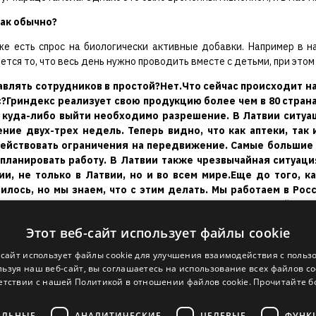
как обычно?
же есть спрос на биологически активные добавки. Например в н
тся то, что весь день нужно проводить вместе с детьми, при этом
авлять сотрудников в простой?
Нет.Что сейчас происходит на ваших экспортных рынках? Например, в России, которая является важным рынком сбыта для концерна Гриндекс?Гриндекс реализует свою продукцию более чем в 80 странах мира. Что касается России, то в последние недели мы ощутили, что люди не могли ходить на работу, а чтобы куда-либо выйти необходимо разрешение. В Латвии ситуация в этом отношении была относительно свободной. В России также наблюдался бум продаж лекарств в течение двух-трех недель. Теперь видно, что как аптеки, так и дистрибьюторы в России пытаются сократить запасы лекарств, потому что никто не знает, как долго будут действовать ограничения на передвижение. Самые большие проблемы в бизнесе связаны с тем, что люди не знают, когда эта ситуация закончится, и поэтому невозможно планировать работу. В Латвии также чрезвычайная ситуация продлена до 9 июня. Но кто знает, что будет 9 июня? Поэтому неизвестность преобладает не только в России, не только в Латвии, но и во всем мире.Еще до того, как эпидемия началась в России, упала стоимость рубля. Отразилось ли это на ваших результатах продаж?Отразилось, но мы знаем, что с этим делать. Мы работаем в России не первый год, и мы видим, как справиться с этим в долгосрочной перспективе.Однозначно мы больше сосредоточимся на Европе, США, Канаде, Японии, Южной Корее, Австралии и Новой Зеландии. Это страны, на рынки которых мы идем очень активно. Мы также будем продолжать продажи в России, однако внимание, при разработке новых препаратов, будет сосредоточено на Европе и вышеупомянутых странах.Не внес ли Covid-19 свои корректировки в эти планы? Не является ли ситуация более сложной в каком-либо из упомянутых рынков?В начале года мы начали разрабатывать стратегию до 2025 года. В июне планируем ее утвердить. Наш крупнейший акционер – Киров Липман является очень дальновидным, имеет большой опыт и очень ориентирован на развитие, поэтому мы можем думать о планах не на один или два года, а не более длительный период. Мы видим, что за это время объем продаж можно увеличить не на проценты, а в разы.В странах, которые я назвал, мы видим потенциал для развития концерна Гриндекс. Учитывая то, что мы экспортируем 95% продукции, в Латвии сбыт составляет 5%, то экспорт для нас очень важен. Кризис Covid-19 подтвердил, что нам надо двигаться в этом направлении и наша выбранная бизнес модель является верным путем. Латвийская фармацевтическая отрасль имеет богатую историю, что является хорошим основаниям для того, чтобы продемонстрировать себя не только на постсоветском пространстве, не только в Европе, но и во всем мире.Не открылись ли новые ниши благодаря Covid-19, ведь Латвию пандемия затронула минимально и многие предприятия продолжают работать?Именно в это время у нас появились новые бизнес контакты. Кроме того, в период пандемии решения принимались в течение пары дней, а иногда и нескольких часов. Если есть продукт, в котором видишь потенциал, то надо договариваться и делать. Подобная ситуация в фармацевтической отрасли является очень необычной. Мы уже заключаем договора с несколькими компаниями в Европе, которые предусматривают долгосрочное сотрудничество. Мы использовали это время с пользой.Следует также учитывать, что некоторые фармацевтические компании прекратили производство всего ассортимента продуктов. Например, если предприятие производит медикаменты для больниц, которые правительство определило как приоритетные, тогда производство других препаратов останавливается, так как все ресурсы концентрирую
Этот веб-сайт использует файлы cookie
-сайт использует файлы cookie для улучшения взаимодействия с польз
ьзуя наш веб-сайт, вы соглашаетесь на использование всех файлов co
етствии с нашей Политикой в ​​отношении файлов cookie.
Прочитайте 
ЕЛЬНЫЕ
АНАЛИТИЧЕСКИЕ
ЦЕЛЕВЫЕ
ФУНК