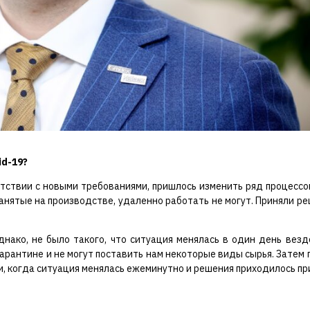
id-19?
етствии с новыми требованиями, пришлось изменить ряд процессо
 занятые на производстве, удаленно работать не могут. Приняли ре
днако, не было такого, что ситуация менялась в один день вез
карантине и не могут поставить нам некоторые виды сырья. Затем п
и, когда ситуация менялась ежеминутно и решения приходилось пр