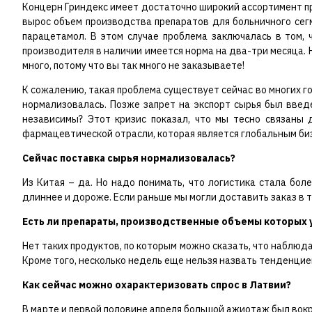
Концерн Гриндекс имеет достаточно широкий ассортимент пр
вырос объем производства препаратов для больничного сегм
парацетамол. В этом случае проблема заключалась в том, 
производителя в наличии имеется норма на два-три месяца. 
много, потому что вы так много не заказываете!
К сожалению, такая проблема существует сейчас во многих г
нормализовалась. Позже запрет на экспорт сырья был введ
независимы? Этот кризис показал, что мы тесно связаны 
фармацевтической отрасли, которая является глобальным биз
Сейчас поставка сырья нормализовалась?
Из Китая – да. Но надо понимать, что логистика стала бол
длиннее и дороже. Если раньше мы могли доставить заказ в т
Есть ли препараты, производственные объемы которых 
Нет таких продуктов, по которым можно сказать, что наблюда
Кроме того, несколько недель еще нельзя назвать тенденцией
Как сейчас можно охарактеризовать спрос в Латвии?
В марте и первой половине апреля большой ажиотаж был вокр