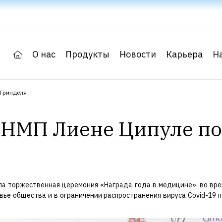
О нас
Продукты
Новости
Карьера
Н
 Гринделя
НМП Лиене Ципуле пол
рошла торжественная церемония «Награда года в медицине», во в
ровье общества и в ограничении распространения вируса Covid-