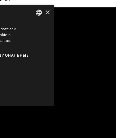
×
ователем.
ENGLISH
okie в
LATVIAN
больше
RUSSIAN
ЦИОНАЛЬНЫЕ
SPANISH