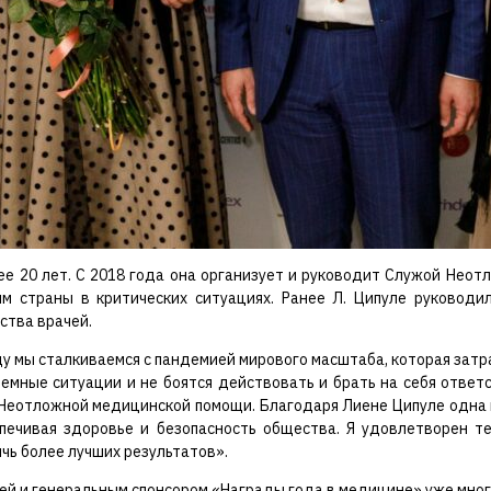
ее 20 лет. С 2018 года она организует и руководит Служой Неот
 страны в критических ситуациях. Ранее Л. Ципуле руководи
ства врачей.
ду мы сталкиваемся с пандемией мирового масштаба, которая затр
мные ситуации и не боятся действовать и брать на себя ответс
 Неотложной медицинской помощи. Благодаря Лиене Ципуле одна
спечивая здоровье и безопасность общества. Я удовлетворен те
ь более лучших результатов».
ей и генеральным спонсором «Награды года в медицине» уже мног