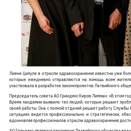
Лиене Ципуле в отрасли здравоохранения известна уже бол
которые ежедневно отправляются на помощь всем жителям
участвовала в разработке законопроектов Латвийского обще
Председатель совета АО Гриндекс Киров Липман: «В этом го
Время пандемии выявило тех людей, которые решают пробле
своей работы. Она с полной отдачей решает работу Службы
ситуациях ведется профессионально и стратегически, обе
вдохновляя профессионалов отрасли здравоохранения достич
АО Гриндекс является партнером Латвийского общества врач