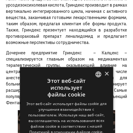
урсодезоксихолевая кислота, Гриндекс производит в рамках
вертикально интегрированного цикла, начиная с активного
вещества, заканчивая готовыми лекарственными формами,
таким образом, предлагая клиентам обе формы продукта.
Также, Гриндекс презентует находящийся в разработке
противораковый препарат леналидомид и предлагает
возможные перспективы сотрудничества.
Дочернее предприятие Гриндекс – Калцекс –
специализируется главным образом на медикаментах
терапевтической группы, оказывающей влияние на
×
центральную нервную систему, предлагая в том числе
анестетические и анальгетические препараты для
Этот веб-сайт
больничного сегмента. В этом году предприятие планирует
использует
ENGLISH
расширить свои позиции на новых рынках сбыта. Самые
файлы cookie
популярные продукты Калцекс – растворы для инъекций
LATVIAN
Фентанил, Морфин и Сульфат магния.
Этот веб-сайт использует файлы cookie для
улучшения взаимодействия с
RUSSIAN
пользователем. Используя наш веб-сайт,
SPANISH
вы соглашаетесь на использование всех
файлов cookie в соответствии с нашей
Политикой в ​​отношении файлов cookie.