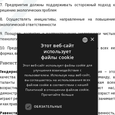
7. Предприятия должны поддерживать осторожный подход к
решению экологических проблем
8. Осуществлять инициативы, направленные на повышение
экологической ответственности
9. Поощрять развитие и распространение экологически чистых
×
технологий
Этот веб-сайт
10. Предприятия должны бороться с коррупцией во всех ее
использует
ENGLISH
формах, включая вымогательство и взяточничество
файлы cookie
LATVIAN
Равенство
Этот веб-сайт использует файлы cookie для
улучшения взаимодействия с
RUSSIAN
Гендерное и возрастное равенство
. Опыт и знания – это
пользователем. Используя наш веб-сайт,
качества мужчин и женщин, составляющих нашу команду, а
SPANISH
вы соглашаетесь на использование всех
таланты и трудолюбие присущи нашим сотрудникам всех
файлов cookie в соответствии с нашей
возрастных групп. Наши сотрудники вдохновляют нас,
Политикой в ​​отношении файлов cookie.
демонстрируя на собственном примере, что ни пол, ни возраст не
Прочитайте больше
играют решающей роли в том, какую должность человек занимает
и как правильно выполняет свои обязанности.
ОБЯЗАТЕЛЬНЫЕ
Равенство между нами и пациентами
. Ответственность,