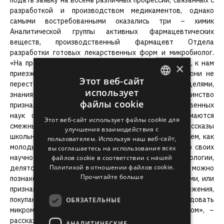
подать заявку на восемь различных профессий, связанных с
разработкой и производством медикаментов, однако
самыми востребованными оказались три – химик
Аналитической группы активных фармацевтических
веществ, производственный фармацевт Отдела
разработки готовых лекарственных форм и микробиолог.
«На протяжении многих лет существования проекта, к нам
×
приезжали различные школьники, но каждый год они не
Этот веб-сайт
перестают нас удивлять – своей мотивацией и целями,
использует
знаниями и способностями. Подавляющее большинство
ENGLISH
файлы cookie
признают, что глубокий интерес к изучению естественных
LATVIAN
наук создают как члены семьи, которые занимаются
Этот веб-сайт использует файлы cookie для
смежными профессиями, так и вдохновляющие рассказы
улучшения взаимодействия с
RUSSIAN
школьных учителей. Мы с радостью наблюдаем за тем, как
пользователем. Используя наш веб-сайт,
молодые люди с горящими глазами рассказывают о своих
SPANISH
вы соглашаетесь на использование всех
файлов cookie в соответствии с нашей
научно-исследовательских работах по химии или биологии,
Политикой в ​​отношении файлов cookie.
делятся опытом на каких Youtube каналах можно
Прочитайте больше
познакомиться с самыми интересными экспериментами, или
признаются, что за накопленные летом сбережения,
покупают микроскоп, чтобы наблюдать и исследовать
ОБЯЗАТЕЛЬНЫЕ
микромир, который невиден невооруженным глазом», –
рассказывает Илзе Огле.
АНАЛИТИЧЕСКИЕ