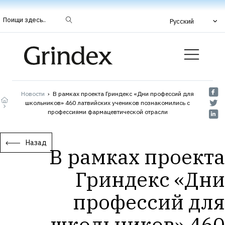
Поищи здесь..
Русский
Новости
›
В рамках проекта Гриндекс «Дни профессий для
школьников» 460 латвийских учеников познакомились с
профессиями фармацевтической отрасли
Назад
В рамках проекта
Гриндекс «Дни
профессий для
школьников» 460