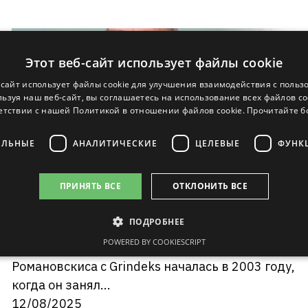
Этот веб-сайт использует файлы cookie
-сайт использует файлы cookie для улучшения взаимодействия с польз
ьзуя наш веб-сайт, вы соглашаетесь на использование всех файлов co
етствии с нашей Политикой в ​​отношении файлов cookie.
Прочитайте 
ЕЛЬНЫЕ
АНАЛИТИЧЕСКИЕ
ЦЕЛЕВЫЕ
ФУНК
Янис Романовскис назначен
председателем правления АО
ПРИНЯТЬ ВСЕ
ОТКЛОНИТЬ ВСЕ
«Grindeks»
В правлении АО Grindeks произошли
ПОДРОБНЕЕ
изменения — на должность председателя
POWERED BY COOKIESCRIPT
правления назначен Янис Романовскис. Связь
Романовскиса с Grindeks началась в 2003 году,
когда он занял...
12/08/2025