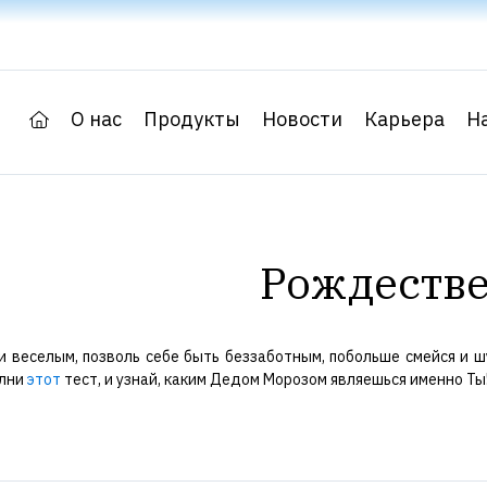
О нас
Продукты
Новости
Карьера
Н
Рождестве
 веселым, позволь себе быть беззаботным, побольше смейся и шу
олни
этот
тест, и узнай, каким Дедом Морозом являешься именно Ты