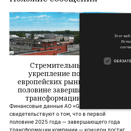
Этот веб
Испол
соотв
ОБЯЗАТ
Стремительный рост и
укрепление позиций на
европейских рынках в первой
половине завершающего года
трансформации Grindeks
Финансовые данные АО «Grindeks»
свидетельствуют о том, что в первой
половине 2025 года — завершающего года
трансформации компании — концерн достиг