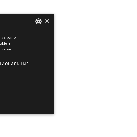
×
ователем.
ENGLISH
okie в
LATVIAN
больше
RUSSIAN
ЦИОНАЛЬНЫЕ
SPANISH