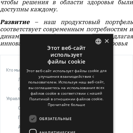
чтобы решения в области здоровья были
доступны каждому.
Развитие
– наш продуктовый портфель
соответствует современным потребностям и
динамичному образу жизни, предлагая
×
инновационные решения в сфере здоровья
Этот веб-сайт
использует
ENGLISH
файлы cookie
LATVIAN
Кто мы?
Этот веб-сайт использует файлы cookie для
улучшения взаимодействия с
RUSSIAN
Лого и символ
пользователем. Используя наш веб-сайт,
SPANISH
вы соглашаетесь на использование всех
Фотогалереи
файлов cookie в соответствии с нашей
Управление
Политикой в ​​отношении файлов cookie.
Прочитайте больше
Совет
Правление
ОБЯЗАТЕЛЬНЫЕ
Акционеры
АНАЛИТИЧЕСКИЕ