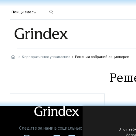
Поищи здесь..
Корпоративное управление
›
Решения собраний акционеров
Реш
Следите за нами в социальных сетях
Этот веб
Испол