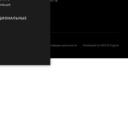
LATVIAN
й
больше
RUSSIAN
ЦИОНАЛЬНЫЕ
SPANISH
Политика конфиденциальности
Developed by
REDZI Digital