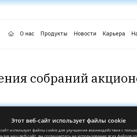
О нас
Продукты
Новости
Карьера
Н
ения собраний акцион
Сведения о компании
Этот веб-сайт использует файлы cookie
АО Гриндекс
-сайт использует файлы cookie для улучшения взаимодействия с польз
LV40003034935
ьзуя наш веб-сайт, вы соглашаетесь на использование всех файлов co