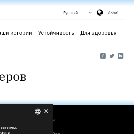
Русский
Global
аши истории
Устойчивость
Для здоровья
еров
Меню
×
Контакты
О нас
ователем.
ENGLISH
okie в
Карта сайта