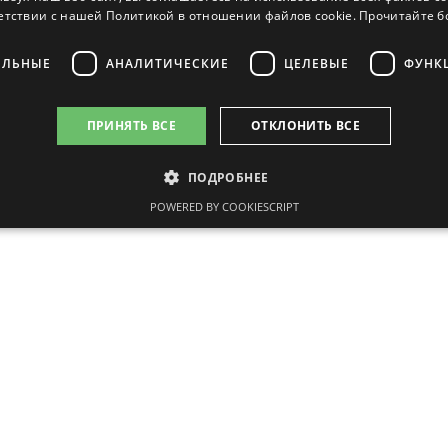
етствии с нашей Политикой в ​​отношении файлов cookie.
Luminor Bank AS Латвийски
Прочитайте 
LV22RIKO0000081829006
ЕЛЬНЫЕ
АНАЛИТИЧЕСКИЕ
ЦЕЛЕВЫЕ
ФУНК
RIKOLV2X
ПРИНЯТЬ ВСЕ
ОТКЛОНИТЬ ВСЕ
ПОДРОБНЕЕ
POWERED BY COOKIESCRIPT