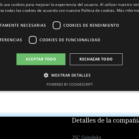
eb usa cookies para mejorar la experiencia del usuario. Al utilizar nuestro sit
.000 consumidores.
ta todas las cookies de acuerdo con nuestra Política de cookies.
Más inform
dad y proyectos de relaciones públicas y marketing.
CTAMENTE NECESARIAS
COOKIES DE RENDIMIENTO
Grindeks en Georgia.
EFERENCIAS
COOKIES DE FUNCIONALIDAD
olor de los músculos y las articulaciones.
 MEDICAMENTO. LEA LAS INSTRUCCIONES DEL MEDICAMENTO O LA IN
ACEPTAR TODO
RECHAZAR TODO
ARA LA SALUD
MOSTRAR DETALLES
POWERED BY COOKIESCRIPT
Detalles de la compañí
JSC Grindeks