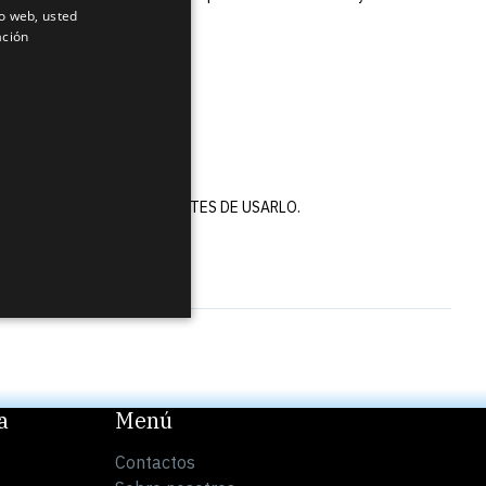
io web, usted
ENGLISH
ación
LATVIAN
RUSSIAN
SPANISH
FORMACIÓN DEL ENVASE ANTES DE USARLO.
a
Menú
Contactos