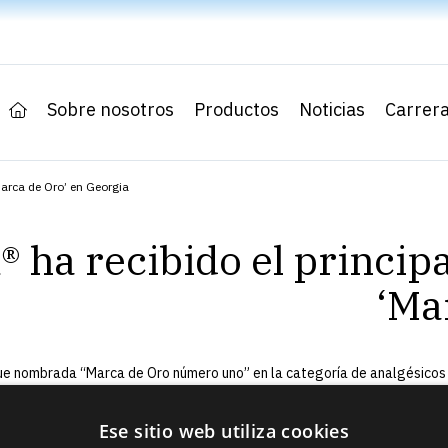
Sobre nosotros
Productos
Noticias
Carrer
Marca de Oro’ en Georgia
 ha recibido el princip
‘Ma
fue nombrada “Marca de Oro número uno” en la categoría de analgésico
es en Georgia, cuyos ganadores son elegidos públicamente por experto
Ese sitio web utiliza cookies
en economía, administradores de empresas y profesores universitarios,