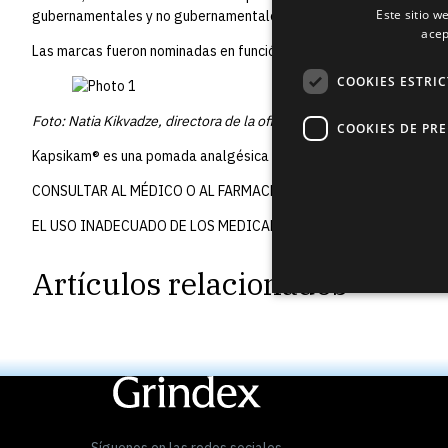
Este sitio w
gubernamentales y no gubernamentales. El estudio entrevistó a 2
acep
Las marcas fueron nominadas en función de su reconocimiento, cali
COOKIES ESTRI
Foto: Natia Kikvadze, directora de la oficina de representación de 
COOKIES DE PR
Kapsikam® es una pomada analgésica y calentadora para aliviar el d
CONSULTAR AL MÉDICO O AL FARMACÉUTICO SOBRE EL USO DEL
EL USO INADECUADO DE LOS MEDICAMENTOS ES PERJUDICIAL P
Artículos relacionados
Síguenos en las redes sociales