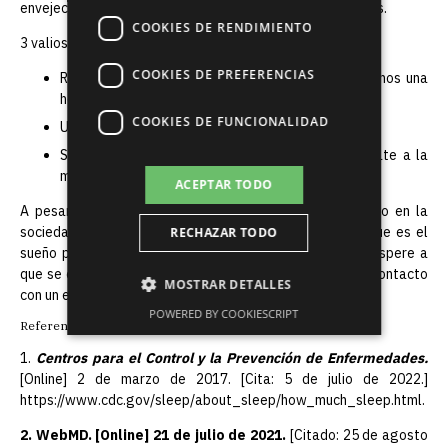
envejecimiento prematuro, la aparición de arrugas y ojeras.
COOKIES DE RENDIMIENTO
3 valiosos consejos para un sueño saludable:
COOKIES DE PREFERENCIAS
Rechaza el uso de dispositivos inteligentes al menos una
hora antes de acostarte.
COOKIES DE FUNCIONALIDAD
Un dormitorio fresco y oscuro favorece el sueño.
Sigue el horario de sueño: todos los días acuéstate a la
misma hora, incluso los fines de semana.
ACEPTAR TODO
A pesar de que el tema del sueño se discute a menudo en la
sociedad, la gente todavía no entiende lo importante que es el
RECHAZAR TODO
sueño para la salud. Si tiene trastornos del sueño, no espere a
que se conviertan en problemas de salud y póngase en contacto
MOSTRAR DETALLES
con un especialista a tiempo.
POWERED BY COOKIESCRIPT
Referencias
1.
Centros para el Control y la Prevención de Enfermedades.
[Online] 2 de marzo de 2017. [Cita: 5 de julio de 2022.]
https://www.cdc.gov/sleep/about_sleep/how_much_sleep.html.
2. WebMD. [Online] 21 de julio de 2021.
[Citado: 25 de agosto