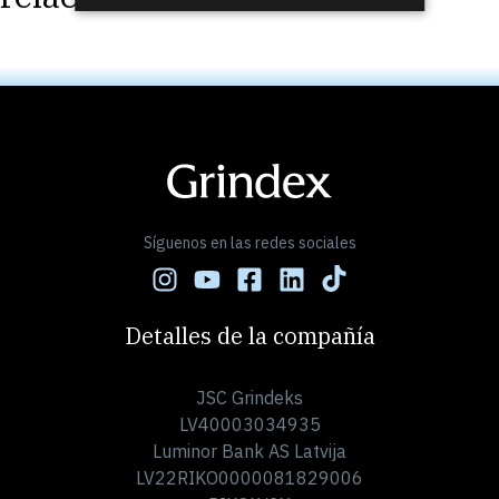
Síguenos en las redes sociales
Detalles de la compañía
JSC Grindeks
LV40003034935
Luminor Bank AS Latvija
LV22RIKO0000081829006