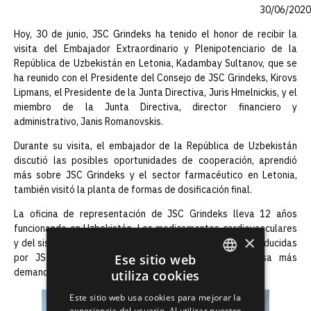
30/06/2020
Hoy, 30 de junio, JSC Grindeks ha tenido el honor de recibir la
visita del Embajador Extraordinario y Plenipotenciario de la
República de Uzbekistán en Letonia, Kadambay Sultanov, que se
ha reunido con el Presidente del Consejo de JSC Grindeks, Kirovs
Lipmans, el Presidente de la Junta Directiva, Juris Hmelnickis, y el
miembro de la Junta Directiva, director financiero y
administrativo, Janis Romanovskis.
Durante su visita, el embajador de la República de Uzbekistán
discutió las posibles oportunidades de cooperación, aprendió
más sobre JSC Grindeks y el sector farmacéutico en Letonia,
también visitó la planta de formas de dosificación final.
La oficina de representación de JSC Grindeks lleva 12 años
funcionando en Uzbekistán. Los medicamentos cardiovasculares
×
y del sistema nervioso central, así como las pomadas producidas
Ese sitio web
por JSC Grindeks, son los productos de la empresa más
demandados en Uzbekistán.
utiliza cookies
ENGLISH
Este sitio web usa cookies para mejorar la
LATVIAN
experiencia del usuario. Al utilizar nuestro