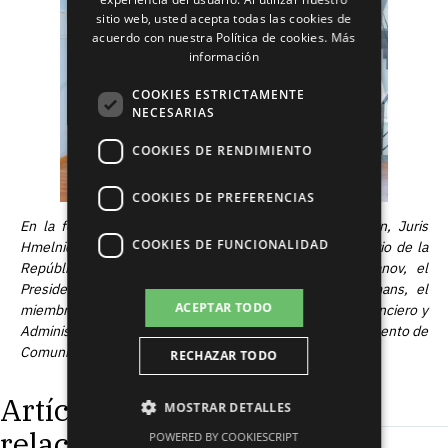
sitio web, usted acepta todas las cookies de
RUSSIAN
acuerdo con nuestra Política de cookies.
Más
información
SPANISH
COOKIES ESTRICTAMENTE
NECESARIAS
COOKIES DE RENDIMIENTO
COOKIES DE PREFERENCIAS
En la foto:
El
Presidente del Consejo de Administración, Juris
COOKIES DE FUNCIONALIDAD
Hmelnickis, el Embajador Extraordinario y Plenipotenciario de la
República de Uzbekistán en Letonia, Kadambay Sultanov, el
Presidente del Consejo de JSC Grindeks, Kirovs Lipmans, el
ACEPTAR TODO
miembro del Consejo de Administración, el Director Financiero y
Administrativo, Janis Romanovskis, y la Jefa del Departamento de
Comunicación, Laila Klavina
.
RECHAZAR TODO
Artículos
MOSTRAR DETALLES
relacionados
POWERED BY COOKIESCRIPT